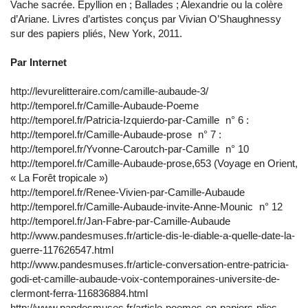
Vache sacrée. Epyllion en ; Ballades ; Alexandrie ou la colère
d’Ariane. Livres d’artistes conçus par Vivian O’Shaughnessy
sur des papiers pliés, New York, 2011.
Par Internet
http://levurelitteraire.com/camille-aubaude-3/
http://temporel.fr/Camille-Aubaude-Poeme
http://temporel.fr/Patricia-Izquierdo-par-Camille n° 6 :
http://temporel.fr/Camille-Aubaude-prose n° 7 :
http://temporel.fr/Yvonne-Caroutch-par-Camille n° 10
http://temporel.fr/Camille-Aubaude-prose,653 (Voyage en Orient,
« La Forêt tropicale »)
http://temporel.fr/Renee-Vivien-par-Camille-Aubaude
http://temporel.fr/Camille-Aubaude-invite-Anne-Mounic n° 12
http://temporel.fr/Jan-Fabre-par-Camille-Aubaude
http://www.pandesmuses.fr/article-dis-le-diable-a-quelle-date-la-
guerre-117626547.html
http://www.pandesmuses.fr/article-conversation-entre-patricia-
godi-et-camille-aubaude-voix-contemporaines-universite-de-
clermont-ferra-116836884.html
http://www.pandesmuses.fr/article-poemes-en-papiers-plies-