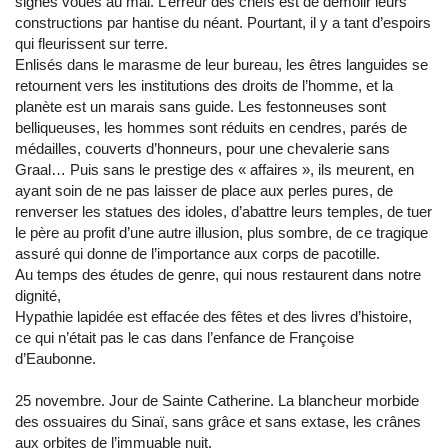
signes voués au mal. L’erreur des chefs est de démolir leurs
constructions par hantise du néant. Pourtant, il y a tant d’espoirs
qui fleurissent sur terre.
Enlisés dans le marasme de leur bureau, les êtres languides se
retournent vers les institutions des droits de l’homme, et la
planète est un marais sans guide. Les festonneuses sont
belliqueuses, les hommes sont réduits en cendres, parés de
médailles, couverts d’honneurs, pour une chevalerie sans
Graal… Puis sans le prestige des « affaires », ils meurent, en
ayant soin de ne pas laisser de place aux perles pures, de
renverser les statues des idoles, d’abattre leurs temples, de tuer
le père au profit d’une autre illusion, plus sombre, de ce tragique
assuré qui donne de l’importance aux corps de pacotille.
Au temps des études de genre, qui nous restaurent dans notre
dignité,
Hypathie lapidée est effacée des fêtes et des livres d’histoire,
ce qui n’était pas le cas dans l’enfance de Françoise
d’Eaubonne.
25 novembre. Jour de Sainte Catherine. La blancheur morbide
des ossuaires du Sinaï, sans grâce et sans extase, les crânes
aux orbites de l’immuable nuit.