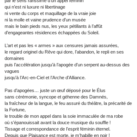
par le sens rarissime d’un appel féminin
qui n’est ni luxure ni libertinage
ni vente du corps et maquillage de la vraie joie
ni la molle et vaine prudence d’un musée
mais le bain pieds nus, les yeux pétillants à l’affût
d’engageantes résidences échappées du Soleil.
L’art et pas les « armes » aux censures jamais assurées,
le regard originel du Rêve qui dore, l’abandon, le repli en ses
domaines
puis l’accélération jusqu’à l’apogée d’un serpent au-dessus des
vagues
jusqu’à l’Arc-en-Ciel et l’Arche d’Alliance.
Pas d’apogées… juste un œuf déposé pour le Élus
sans cérémonie, syncope et géhenne des Damnés,
la fraîcheur de la langue, le feu assuré du théâtre, la précarité de
la Fortune,
le trouble de mon appel dans la soie immaculée de ma robe
où s’épanouissait avant la douce musique du souffle !
Tissage et correspondance de l’esprit féminin éternel.
Depuis que Plaisance est morte, je m’habille en noir !