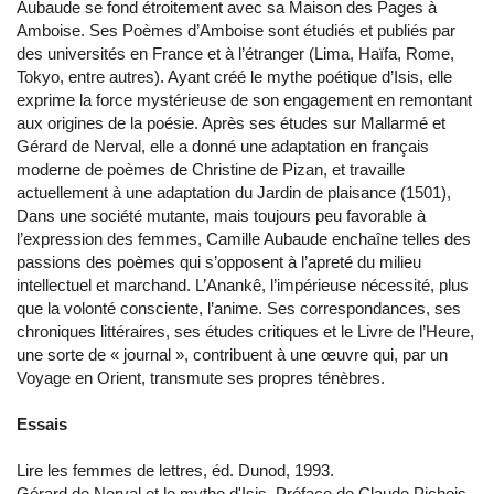
Aubaude se fond étroitement avec sa Maison des Pages à
Amboise. Ses Poèmes d’Amboise sont étudiés et publiés par
des universités en France et à l’étranger (Lima, Haïfa, Rome,
Tokyo, entre autres). Ayant créé le mythe poétique d’Isis, elle
exprime la force mystérieuse de son engagement en remontant
aux origines de la poésie. Après ses études sur Mallarmé et
Gérard de Nerval, elle a donné une adaptation en français
moderne de poèmes de Christine de Pizan, et travaille
actuellement à une adaptation du Jardin de plaisance (1501),
Dans une société mutante, mais toujours peu favorable à
l’expression des femmes, Camille Aubaude enchaîne telles des
passions des poèmes qui s’opposent à l’apreté du milieu
intellectuel et marchand. L’Anankê, l’impérieuse nécessité, plus
que la volonté consciente, l’anime. Ses correspondances, ses
chroniques littéraires, ses études critiques et le Livre de l’Heure,
une sorte de « journal », contribuent à une œuvre qui, par un
Voyage en Orient, transmute ses propres ténèbres.
Essais
Lire les femmes de lettres, éd. Dunod, 1993.
Gérard de Nerval et le mythe d'Isis. Préface de Claude Pichois,