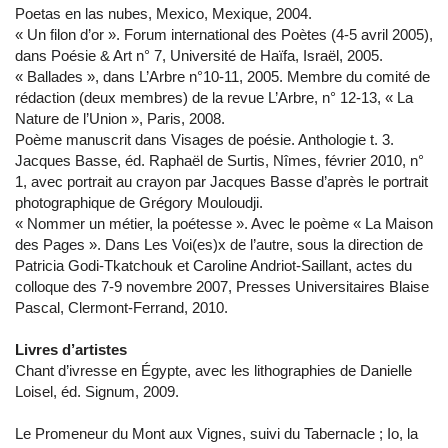
Poetas en las nubes, Mexico, Mexique, 2004.
« Un filon d’or ». Forum international des Poètes (4-5 avril 2005),
dans Poésie & Art n° 7, Université de Haïfa, Israël, 2005.
« Ballades », dans L’Arbre n°10-11, 2005. Membre du comité de
rédaction (deux membres) de la revue L’Arbre, n° 12-13, « La
Nature de l’Union », Paris, 2008.
Poème manuscrit dans Visages de poésie. Anthologie t. 3.
Jacques Basse, éd. Raphaël de Surtis, Nîmes, février 2010, n°
1, avec portrait au crayon par Jacques Basse d’après le portrait
photographique de Grégory Mouloudji.
« Nommer un métier, la poétesse ». Avec le poème « La Maison
des Pages ». Dans Les Voi(es)x de l’autre, sous la direction de
Patricia Godi-Tkatchouk et Caroline Andriot-Saillant, actes du
colloque des 7-9 novembre 2007, Presses Universitaires Blaise
Pascal, Clermont-Ferrand, 2010.
Livres d’artistes
Chant d’ivresse en Égypte, avec les lithographies de Danielle
Loisel, éd. Signum, 2009.
Le Promeneur du Mont aux Vignes, suivi du Tabernacle ; Io, la