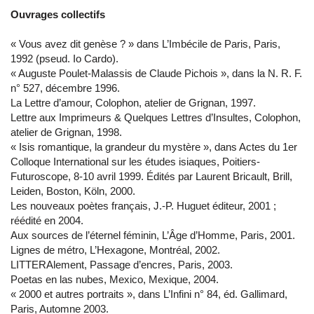
Ouvrages collectifs
« Vous avez dit genèse ? » dans L’Imbécile de Paris, Paris,
1992 (pseud. Io Cardo).
« Auguste Poulet-Malassis de Claude Pichois », dans la N. R. F.
n° 527, décembre 1996.
La Lettre d’amour, Colophon, atelier de Grignan, 1997.
Lettre aux Imprimeurs & Quelques Lettres d’Insultes, Colophon,
atelier de Grignan, 1998.
« Isis romantique, la grandeur du mystère », dans Actes du 1er
Colloque International sur les études isiaques, Poitiers-
Futuroscope, 8-10 avril 1999. Édités par Laurent Bricault, Brill,
Leiden, Boston, Köln, 2000.
Les nouveaux poètes français, J.-P. Huguet éditeur, 2001 ;
réédité en 2004.
Aux sources de l’éternel féminin, L’Âge d’Homme, Paris, 2001.
Lignes de métro, L’Hexagone, Montréal, 2002.
LITTERAlement, Passage d’encres, Paris, 2003.
Poetas en las nubes, Mexico, Mexique, 2004.
« 2000 et autres portraits », dans L’Infini n° 84, éd. Gallimard,
Paris, Automne 2003.