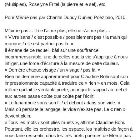
(Multiples), Roselyne Fritel (la pierre et le sel), etc.
Pour
Même pas
par Chantal Dupuy Dunier, Poezibao, 2010
M’aime pas… Il ne l’aime plus, elle ne s’aime plus…
« Vivre sans / c’est possible / possiblement pas / la main qui
manque / elle est partout pas là. »
Il émane de ce recueil, bâti sur une souffrance
incommensurable, une de celles que la vie s’applique à nous
infliger, une force d’écriture à la mesure de cette douleur.
« Derrière chaque visage / un visage / pas là. »
Rien ne demeure apparemment pour Claudine Bohi sauf son
impressionnante capacité à traduire ce « rien » en mots. Cela
même qui fait le véritable poète, pour qui le rapport au réel et
aux autres passe coûte que coûte par l’écrit.
« Le funambule sans son fil / et debout / dans son vide. »
Mais où persiste le langage, le vide n’existe pas. Le « rien »
devient plein.
« Tous les mots / sont pliés muets », affirme Claudine Bohi.
Pourtant, elle les orchestre, les espace, les maîtrise de façon à
nous faire ressentir, dans les très brefs poèmes de Même pas