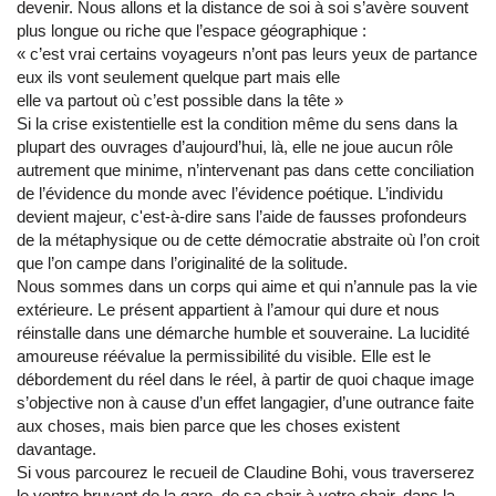
devenir. Nous allons et la distance de soi à soi s’avère souvent
plus longue ou riche que l’espace géographique :
« c’est vrai certains voyageurs n’ont pas leurs yeux de partance
eux ils vont seulement quelque part mais elle
elle va partout où c’est possible dans la tête »
Si la crise existentielle est la condition même du sens dans la
plupart des ouvrages d’aujourd’hui, là, elle ne joue aucun rôle
autrement que minime, n’intervenant pas dans cette conciliation
de l’évidence du monde avec l’évidence poétique. L’individu
devient majeur, c'est-à-dire sans l’aide de fausses profondeurs
de la métaphysique ou de cette démocratie abstraite où l’on croit
que l’on campe dans l’originalité de la solitude.
Nous sommes dans un corps qui aime et qui n’annule pas la vie
extérieure. Le présent appartient à l’amour qui dure et nous
réinstalle dans une démarche humble et souveraine. La lucidité
amoureuse réévalue la permissibilité du visible. Elle est le
débordement du réel dans le réel, à partir de quoi chaque image
s’objective non à cause d’un effet langagier, d’une outrance faite
aux choses, mais bien parce que les choses existent
davantage.
Si vous parcourez le recueil de Claudine Bohi, vous traverserez
le ventre bruyant de la gare, de sa chair à votre chair, dans la