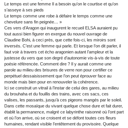
Le temps est une femme Il a besoin qu’on le courtise et qu’on
s’asseye à ses pieds
Le temps comme une robe à défaire le temps comme une
chevelure sans fin peignée… »
Ces vers d’Aragon qui inaugurent le recueil ELSA auraient pu
tout aussi bien figurer en exergue du nouvel ouvrage de
Claudine Bohi, à ceci près, que cette fois-ci, les miroirs sont
inversés. C’est une femme qui parle. Et lorsque l’on dit parler, il
faut voir à travers cet écho aragonien autant l’ampleur et la
justesse du vers que son degré d’autonomie vis-à-vis de toute
poésie référencée. Comment dire ? Il y aurait comme une
parole au milieu des brisures de verre non pour certifier ce
perpétuel dessaisissement que l’on peut éprouver face au
monde mais bien pour en renouveler la cohérence.
Ici se construit un vitrail à l’instar de celui des gares, au milieu
du brouhaha et du fouillis des trains, avec ces sacs, ces
valises, les passants, jusqu’à ces pigeons mangés par le soleil.
Dans cette mosaïque du vivant quelque chose dure et fait durer,
établit la permanence, malgré ce labyrinthe raisonné où l’ont part
et où l’on arrive, où se croisent et se défont toutes ces fleurs
humaines, rendant visible l’entêtement du provisoire. Quelque