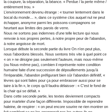
la coupure, la séparation, la béance. « Perdue / la perte même /
entièrement trou. »
L’environnement devenu étrange : « tourner lentement dans le
bocal du monde… », dans ce système clos auquel nul ne peut
échapper, anonyme parmi les poissons-compagnons se
heurtant aux limites des parois de verre.
Nous ne sortons pas indemnes d’une telle lecture qui nous
renvoie à nos propres pertes, à notre propre peur de l’abandon,
à notre angoisse de mort.
Lorsque débute la seconde partie du livre On n’en peut plus,
nous l’abordons blessés. Nous sentons très vite à quel point ce
« on » ne désigne pas seulement l’auteure, mais nous-même
(ou Nous-même pas), combien il représente notre condition
humaine faite d’une succession de dépouillements jusqu’à
l’irréparable, l’abandon préfigurant bien sûr l’abandon définitif, «
lèvres qui sont faites pour ça pour embrasser aussi pour se
taire à la fin », le corps qu’il faudra délaisser : « C’est le fond de
la chair qui se défait. »
Dans cette seconde partie, les textes deviennent compacts
pour marteler d’une façon différente. Impossible de reprendre
haleine, de respirer : « on peut encore sourire ne rien montrer on
fait semblant ça ne les arrangerait pas les autres ils ne