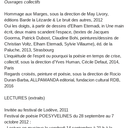
Ouvrages collectifs
Hommage aux Marges, sous la direction de May Livory,
éditions Barde la Lézarde & Le bruit des autres, 2012
Oui les doigts, à partir de dessins d’Elham Etemadi, in Une main
écrit, deux mains scandent l’espace, (textes de Jacques
Goorma, Patrick Dubost, Claudine Bohi, peintures/dessins de
Christian Voltz, Elham Etemadi, Sylvie Villaume), éd. de la
Paluche, 2013, Strasbourg
L’inquiétude de l’esprit ou pourquoi la poésie en temps de crise,
collectif, sous la direction d'Yves Human, Cécile Defaut, 2014,
Paris
Regards croisés, peinture et poésie, sous la direction de Rocio
Duran-Barba, ALLPAMANDA editorial, fundacion cultural RDB,
2016
LECTURES (extraits)
Invitée au festival de Lodève, 2011
Festival de poésie POESYVELINES du 28 septembre au 7
octobre 2012 :
- Lecture en musique le vendredi 14 septembre à 21 h à la