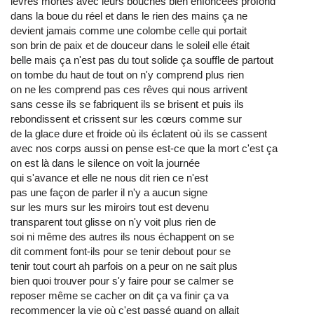
lèvres mortes avec leurs bouches bien enfoncées profond
dans la boue du réel et dans le rien des mains ça ne
devient jamais comme une colombe celle qui portait
son brin de paix et de douceur dans le soleil elle était
belle mais ça n'est pas du tout solide ça souffle de partout
on tombe du haut de tout on n'y comprend plus rien
on ne les comprend pas ces rêves qui nous arrivent
sans cesse ils se fabriquent ils se brisent et puis ils
rebondissent et crissent sur les cœurs comme sur
de la glace dure et froide où ils éclatent où ils se cassent
avec nos corps aussi on pense est-ce que la mort c'est ça
on est là dans le silence on voit la journée
qui s'avance et elle ne nous dit rien ce n'est
pas une façon de parler il n'y a aucun signe
sur les murs sur les miroirs tout est devenu
transparent tout glisse on n'y voit plus rien de
soi ni même des autres ils nous échappent on se
dit comment font-ils pour se tenir debout pour se
tenir tout court ah parfois on a peur on ne sait plus
bien quoi trouver pour s'y faire pour se calmer se
reposer même se cacher on dit ça va finir ça va
recommencer la vie où c'est passé quand on allait