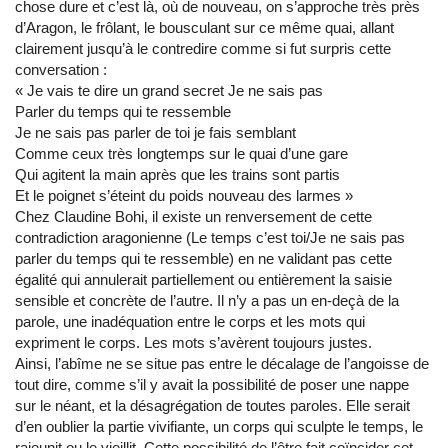
chose dure et c’est là, où de nouveau, on s’approche très près
d’Aragon, le frôlant, le bousculant sur ce même quai, allant
clairement jusqu’à le contredire comme si fut surpris cette
conversation :
« Je vais te dire un grand secret Je ne sais pas
Parler du temps qui te ressemble
Je ne sais pas parler de toi je fais semblant
Comme ceux très longtemps sur le quai d’une gare
Qui agitent la main après que les trains sont partis
Et le poignet s’éteint du poids nouveau des larmes »
Chez Claudine Bohi, il existe un renversement de cette
contradiction aragonienne (Le temps c’est toi/Je ne sais pas
parler du temps qui te ressemble) en ne validant pas cette
égalité qui annulerait partiellement ou entièrement la saisie
sensible et concrète de l’autre. Il n’y a pas un en-deçà de la
parole, une inadéquation entre le corps et les mots qui
expriment le corps. Les mots s’avèrent toujours justes.
Ainsi, l’abîme ne se situe pas entre le décalage de l’angoisse de
tout dire, comme s’il y avait la possibilité de poser une nappe
sur le néant, et la désagrégation de toutes paroles. Elle serait
d’en oublier la partie vivifiante, un corps qui sculpte le temps, le
rajeunit ou le vieillit. Cette possibilité de l’être fait coïncider cet