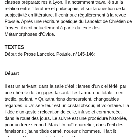
classes préparatoires à Lyon. Il a notamment travaillé sur la
relation entre littérature et philosophie, et sur la question de la
subjectivité en littérature. Il contribue régulièrement à la revue
Po&sie. Après une récriture poétique du Lancelot de Chrétien de
Troyes, il écrit actuellement à partir du texte des
Métamorphoses d’Ovide.
TEXTES
Début de Prose Lancelot, Po&sie, n°145-146:
Départ
Il est un arrivant, dans la salle d’été : lames d’un ciel férié, par
une chèreté de langages faisant. Il est armurerie totale : rien
tactile, parlant. « Qu’arthuriens demeuraient, changeables
regardés. » Un serviteur est un cristal obscur, et volontaire. Il a
l’idée d’un geste : relocation de celle, infuse et commercée,
dans le rouet des jours. Le suivre est une procédure historiée,
pour un frère second. Mais Un naît charretier, dans l’œil des
fenaisons : jaune tiède carné, noueur d’hommes. Il fait lit