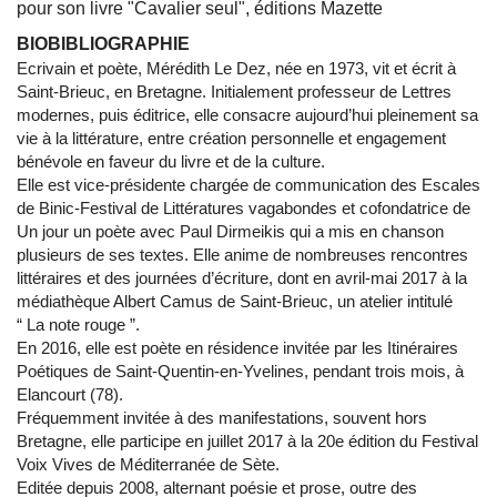
pour son livre "Cavalier seul", éditions Mazette
BIOBIBLIOGRAPHIE
Ecrivain et poète, Mérédith Le Dez, née en 1973, vit et écrit à
Saint-Brieuc, en Bretagne. Initialement professeur de Lettres
modernes, puis éditrice, elle consacre aujourd’hui pleinement sa
vie à la littérature, entre création personnelle et engagement
bénévole en faveur du livre et de la culture.
Elle est vice-présidente chargée de communication des Escales
de Binic-Festival de Littératures vagabondes et cofondatrice de
Un jour un poète avec Paul Dirmeikis qui a mis en chanson
plusieurs de ses textes. Elle anime de nombreuses rencontres
littéraires et des journées d’écriture, dont en avril-mai 2017 à la
médiathèque Albert Camus de Saint-Brieuc, un atelier intitulé
“ La note rouge ”.
En 2016, elle est poète en résidence invitée par les Itinéraires
Poétiques de Saint-Quentin-en-Yvelines, pendant trois mois, à
Elancourt (78).
Fréquemment invitée à des manifestations, souvent hors
Bretagne, elle participe en juillet 2017 à la 20e édition du Festival
Voix Vives de Méditerranée de Sète.
Editée depuis 2008, alternant poésie et prose, outre des