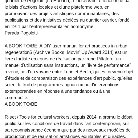
quartier de Pogolotti (La Habana). L'observatoire fonctionne par
le biais d'actions locales et d'une plateforme web, en
promouvant des projets artistiques communautaires, des
publications et des initiatives dédiées au quartier ouvrier, fondé
en 1911 par l'entrepreneur italien homonyme.
Parada Pogolotti
A BOOK TO/BE. A DIY user manual for art practices in urban
regeneration$ (Archive Books, Movin' Up Award 2014) est un
livre d'artiste en cours de réalisation par Irene Pittatore, un
manuel d'utilisation sans instructions, un "livre de performance"
à venir, né d'un voyage entre Turin et Berlin, qui est devenu objet
d'étude et de comparaison des expériences d'art public, qu'elles
soient le fruit de programmes rigoureux ou d'interventions
extemporanées en réponse à une tendance ou à une
commodité.
A BOOK TO/BE
R-set / Tools for cultural workers, depuis 2014, a promu le débat
public sur les conditions de travail dans l'art contemporain, sur
sa reconnaissance économique par des nouveaux modèles de
production et de réalisation artistiques équitables et durables,