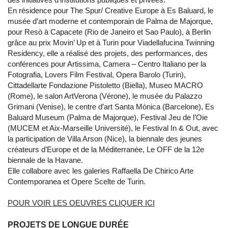
En résidence pour The Spur/ Creative Europe à Es Baluard, le
musée d’art moderne et contemporain de Palma de Majorque,
pour Resò à Capacete (Rio de Janeiro et Sao Paulo), à Berlin
grâce au prix Movin’ Up et à Turin pour Viadellafucina Twinning
Residency, elle a réalisé des projets, des performances, des
conférences pour Artissima, Camera – Centro Italiano per la
Fotografia, Lovers Film Festival, Opera Barolo (Turin),
Cittadellarte Fondazione Pistoletto (Biella), Museo MACRO
(Rome), le salon ArtVerona (Vérone), le musée du Palazzo
Grimani (Venise), le centre d’art Santa Mònica (Barcelone), Es
Baluard Museum (Palma de Majorque), Festival Jeu de l’Oie
(MUCEM et Aix-Marseille Université), le Festival In & Out, avec
la participation de Villa Arson (Nice), la biennale des jeunes
créateurs d’Europe et de la Méditerranée, Le OFF de la 12e
biennale de la Havane.
Elle collabore avec les galeries Raffaella De Chirico Arte
Contemporanea et Opere Scelte de Turin.
POUR VOIR LES OEUVRES CLIQUER ICI
PROJETS DE LONGUE DURÉE