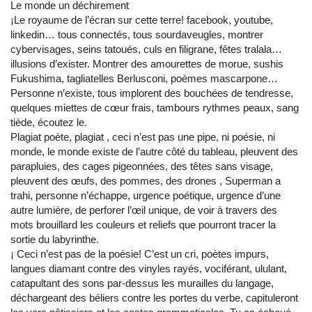
Le monde un déchirement
¡Le royaume de l’écran sur cette terre! facebook, youtube,
linkedin… tous connectés, tous sourdaveugles, montrer
cybervisages, seins tatoués, culs en filigrane, fêtes tralala…
illusions d’exister. Montrer des amourettes de morue, sushis
Fukushima, tagliatelles Berlusconi, poèmes mascarpone…
Personne n’existe, tous implorent des bouchées de tendresse,
quelques miettes de cœur frais, tambours rythmes peaux, sang
tiède, écoutez le.
Plagiat poète, plagiat , ceci n’est pas une pipe, ni poésie, ni
monde, le monde existe de l’autre côté du tableau, pleuvent des
parapluies, des cages pigeonnées, des têtes sans visage,
pleuvent des œufs, des pommes, des drones , Superman a
trahi, personne n’échappe, urgence poétique, urgence d’une
autre lumière, de perforer l’œil unique, de voir à travers des
mots brouillard les couleurs et reliefs que pourront tracer la
sortie du labyrinthe.
¡ Ceci n’est pas de la poésie! C’est un cri, poètes impurs,
langues diamant contre des vinyles rayés, vociférant, ululant,
catapultant des sons par-dessus les murailles du langage,
déchargeant des béliers contre les portes du verbe, capituleront