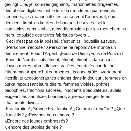
gevingt… je, je, sourires gagnants, marionnettes dirigeantes,
des photos digitales font le tour du monde en quatre-vingts
secondes, les marionnettistes conservent l’anonymat, eux
décident, tirent les ficelles de bourses brisevies, sefikill
insatiables, gens jetable, gens déambulant par les rues chemins
mers, expulsée des terres fabriques foyers…
¡Ceci n’est pas de la poésie!, c’est un cri, bouteille au futur…
¿Personne n’écoute? ¿Personne ne répond? Le monde un
déchirement ¡Fous d’Argent! ¡Fous de Dieu! ¡Fous de Pouvoir!
¡Fous du Nombril!...ils étirent, étirent, étirent… danseuses
clowns mères arbres fleuves vallées, écartelés par de fous
étirements. Aujourd’hui campement tsigane brûlé, avortement
interdit ¡tu accoucheras tes enfants dans la douleur!, femmes en
burka repoussant leurs désirs, femmes violées, prêtres
pédophiles, traditions sacrées, innocents spéculateurs, autels
exigeant les sacrifices boursiers, agneaux vierges têtes
châtiments divins…
¡Fracturation! ¡Grande Fracturation! ¿Comment renaître? ¿Que
disent-ils? ¿¡Existons nous encore!?
¿Encore des jeunes embrassés?
¿ encore des utopies de miel?