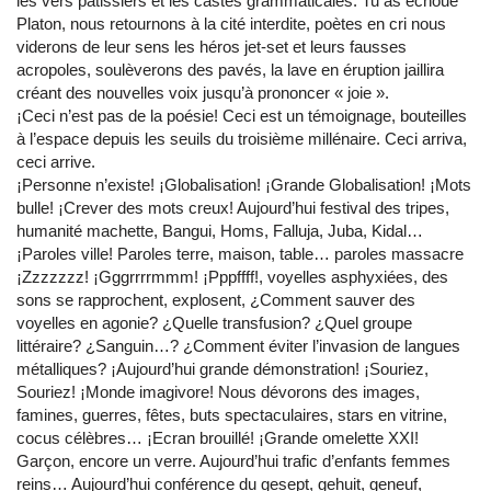
les vers pâtissiers et les castes grammaticales. Tu as échoué
Platon, nous retournons à la cité interdite, poètes en cri nous
viderons de leur sens les héros jet-set et leurs fausses
acropoles, soulèverons des pavés, la lave en éruption jaillira
créant des nouvelles voix jusqu’à prononcer « joie ».
¡Ceci n’est pas de la poésie! Ceci est un témoignage, bouteilles
à l’espace depuis les seuils du troisième millénaire. Ceci arriva,
ceci arrive.
¡Personne n’existe! ¡Globalisation! ¡Grande Globalisation! ¡Mots
bulle! ¡Crever des mots creux! Aujourd’hui festival des tripes,
humanité machette, Bangui, Homs, Falluja, Juba, Kidal…
¡Paroles ville! Paroles terre, maison, table… paroles massacre
¡Zzzzzzz! ¡Gggrrrrmmm! ¡Pppffff!, voyelles asphyxiées, des
sons se rapprochent, explosent, ¿Comment sauver des
voyelles en agonie? ¿Quelle transfusion? ¿Quel groupe
littéraire? ¿Sanguin…? ¿Comment éviter l’invasion de langues
métalliques? ¡Aujourd’hui grande démonstration! ¡Souriez,
Souriez! ¡Monde imagivore! Nous dévorons des images,
famines, guerres, fêtes, buts spectaculaires, stars en vitrine,
cocus célèbres… ¡Ecran brouillé! ¡Grande omelette XXI!
Garçon, encore un verre. Aujourd’hui trafic d’enfants femmes
reins… Aujourd’hui conférence du gesept, gehuit, geneuf,