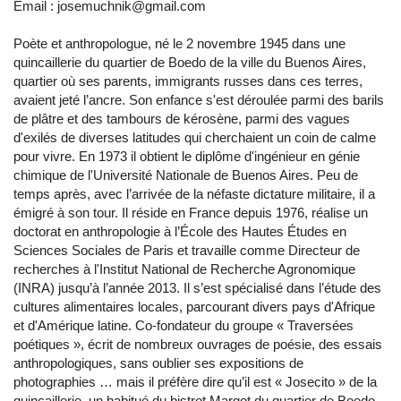
Email : josemuchnik@gmail.com
Poète et anthropologue, né le 2 novembre 1945 dans une
quincaillerie du quartier de Boedo de la ville du Buenos Aires,
quartier où ses parents, immigrants russes dans ces terres,
avaient jeté l’ancre. Son enfance s'est déroulée parmi des barils
de plâtre et des tambours de kérosène, parmi des vagues
d'exilés de diverses latitudes qui cherchaient un coin de calme
pour vivre. En 1973 il obtient le diplôme d'ingénieur en génie
chimique de l'Université Nationale de Buenos Aires. Peu de
temps après, avec l’arrivée de la néfaste dictature militaire, il a
émigré à son tour. Il réside en France depuis 1976, réalise un
doctorat en anthropologie à l’École des Hautes Études en
Sciences Sociales de Paris et travaille comme Directeur de
recherches à l'Institut National de Recherche Agronomique
(INRA) jusqu’à l’année 2013. Il s’est spécialisé dans l’étude des
cultures alimentaires locales, parcourant divers pays d'Afrique
et d'Amérique latine. Co-fondateur du groupe « Traversées
poétiques », écrit de nombreux ouvrages de poésie, des essais
anthropologiques, sans oublier ses expositions de
photographies … mais il préfère dire qu’il est « Josecito » de la
quincaillerie, un habitué du bistrot Margot du quartier de Boedo