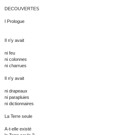
DECOUVERTES
I Prologue
Il n’y avait
ni feu
ni colonnes
ni charrues
Il n’y avait
ni drapeaux
ni parapluies
ni dictionnaires
La Terre seule
A-t-elle existé