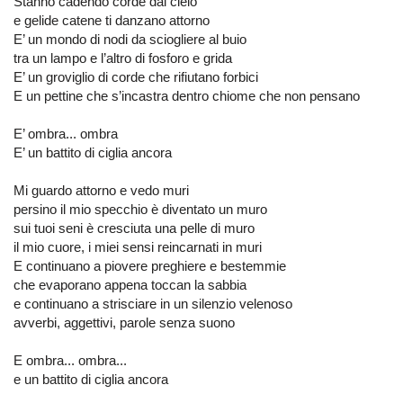
Stanno cadendo corde dal cielo
e gelide catene ti danzano attorno
E’ un mondo di nodi da sciogliere al buio
tra un lampo e l’altro di fosforo e grida
E’ un groviglio di corde che rifiutano forbici
E un pettine che s’incastra dentro chiome che non pensano
E’ ombra... ombra
E’ un battito di ciglia ancora
Mi guardo attorno e vedo muri
persino il mio specchio è diventato un muro
sui tuoi seni è cresciuta una pelle di muro
il mio cuore, i miei sensi reincarnati in muri
E continuano a piovere preghiere e bestemmie
che evaporano appena toccan la sabbia
e continuano a strisciare in un silenzio velenoso
avverbi, aggettivi, parole senza suono
E ombra... ombra...
e un battito di ciglia ancora