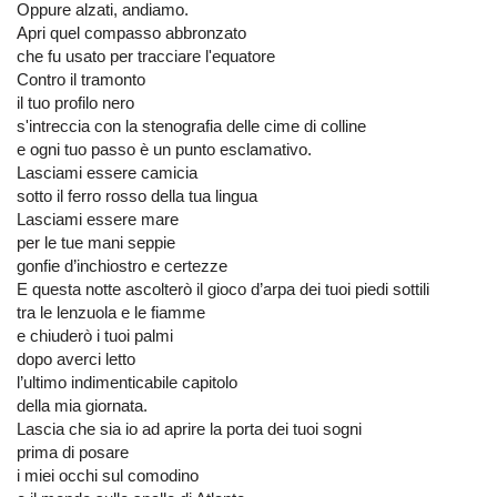
Oppure alzati, andiamo.
Apri quel compasso abbronzato
che fu usato per tracciare l'equatore
Contro il tramonto
il tuo profilo nero
s'intreccia con la stenografia delle cime di colline
e ogni tuo passo è un punto esclamativo.
Lasciami essere camicia
sotto il ferro rosso della tua lingua
Lasciami essere mare
per le tue mani seppie
gonfie d’inchiostro e certezze
E questa notte ascolterò il gioco d’arpa dei tuoi piedi sottili
tra le lenzuola e le fiamme
e chiuderò i tuoi palmi
dopo averci letto
l’ultimo indimenticabile capitolo
della mia giornata.
Lascia che sia io ad aprire la porta dei tuoi sogni
prima di posare
i miei occhi sul comodino