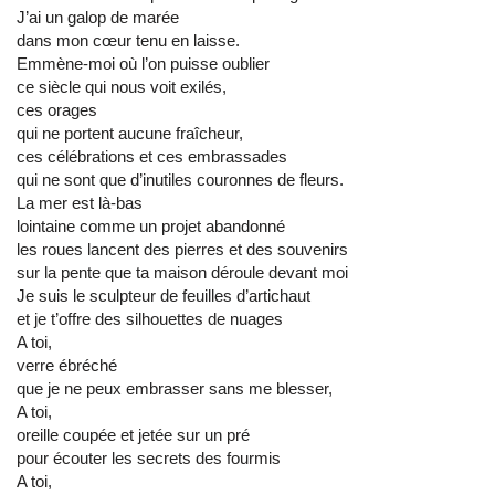
J’ai un galop de marée
dans mon cœur tenu en laisse.
Emmène-moi où l’on puisse oublier
ce siècle qui nous voit exilés,
ces orages
qui ne portent aucune fraîcheur,
ces célébrations et ces embrassades
qui ne sont que d’inutiles couronnes de fleurs.
La mer est là-bas
lointaine comme un projet abandonné
les roues lancent des pierres et des souvenirs
sur la pente que ta maison déroule devant moi
Je suis le sculpteur de feuilles d’artichaut
et je t’offre des silhouettes de nuages
A toi,
verre ébréché
que je ne peux embrasser sans me blesser,
A toi,
oreille coupée et jetée sur un pré
pour écouter les secrets des fourmis
A toi,