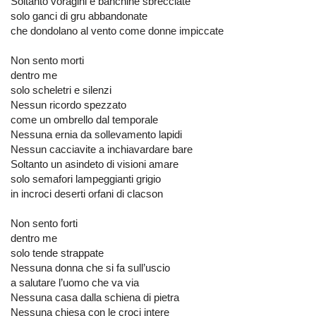
Soltanto voragini e banchine sbrecciate
solo ganci di gru abbandonate
che dondolano al vento come donne impiccate
Non sento morti
dentro me
solo scheletri e silenzi
Nessun ricordo spezzato
come un ombrello dal temporale
Nessuna ernia da sollevamento lapidi
Nessun cacciavite a inchiavardare bare
Soltanto un asindeto di visioni amare
solo semafori lampeggianti grigio
in incroci deserti orfani di clacson
Non sento forti
dentro me
solo tende strappate
Nessuna donna che si fa sull’uscio
a salutare l’uomo che va via
Nessuna casa dalla schiena di pietra
Nessuna chiesa con le croci intere