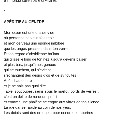
e il mondo sulle spalle di Atlante.
*
APÉRITIF AU CENTRE
Mon cœur est une chaise vide
où personne ne veut s’asseoir
et mon cerveau une éponge imbibée
que les anges pressent dans ton verre
Et ton regard d’obsidienne brûlant
qui glisse le long de ton nez jusqu’à devenir baiser
et plus bas, jusqu’à nos genoux
qui se touchent, qui s’évitent
s’échangent des désirs d’os et de synovites
Apéritif au centre
et je ne sais pas quoi dire
Table, soucoupes, seins sous le maillot, bords de verres :
c’est un délire de rondeur qui fuit
et comme une phalène se cogne aux vitres de ton silence
La rue danse rapide au coin de nos yeux
Les doigts sont des crochets pour pendre tes sourires