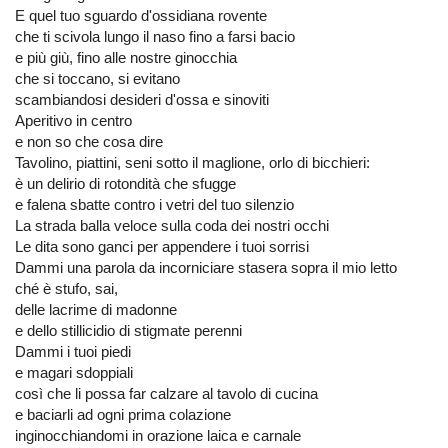
E quel tuo sguardo d'ossidiana rovente
che ti scivola lungo il naso fino a farsi bacio
e più giù, fino alle nostre ginocchia
che si toccano, si evitano
scambiandosi desideri d'ossa e sinoviti
Aperitivo in centro
e non so che cosa dire
Tavolino, piattini, seni sotto il maglione, orlo di bicchieri:
è un delirio di rotondità che sfugge
e falena sbatte contro i vetri del tuo silenzio
La strada balla veloce sulla coda dei nostri occhi
Le dita sono ganci per appendere i tuoi sorrisi
Dammi una parola da incorniciare stasera sopra il mio letto
ché è stufo, sai,
delle lacrime di madonne
e dello stillicidio di stigmate perenni
Dammi i tuoi piedi
e magari sdoppiali
così che li possa far calzare al tavolo di cucina
e baciarli ad ogni prima colazione
inginocchiandomi in orazione laica e carnale