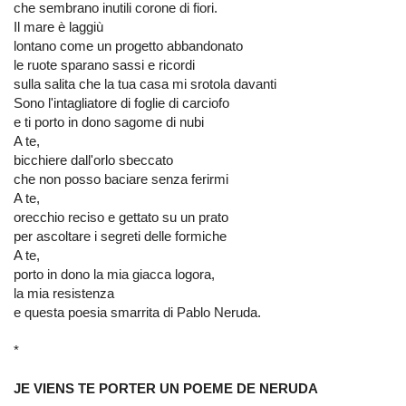
che sembrano inutili corone di fiori.
Il mare è laggiù
lontano come un progetto abbandonato
le ruote sparano sassi e ricordi
sulla salita che la tua casa mi srotola davanti
Sono l'intagliatore di foglie di carciofo
e ti porto in dono sagome di nubi
A te,
bicchiere dall'orlo sbeccato
che non posso baciare senza ferirmi
A te,
orecchio reciso e gettato su un prato
per ascoltare i segreti delle formiche
A te,
porto in dono la mia giacca logora,
la mia resistenza
e questa poesia smarrita di Pablo Neruda.
*
JE VIENS TE PORTER UN POEME DE NERUDA