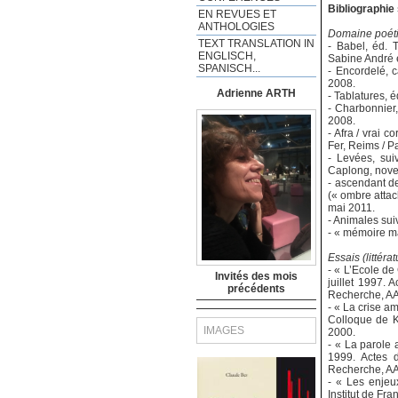
Bibliographie
EN REVUES ET
ANTHOLOGIES
Domaine poét
TEXT TRANSLATION IN
- Babel, éd. 
ENGLISCH,
Sabine André 
SPANISCH...
- Encordelé, 
2008.
Adrienne ARTH
- Tablatures, 
- Charbonnier
2008.
- Afra / vrai 
Fer, Reims / P
- Levées, suiv
Caplong, nov
- ascendant de
(« ombre attac
mai 2011.
- Animales sui
- « mémoire m
Essais (littér
- « L’Ecole de 
Invités des mois
juillet 1997. 
précédents
Recherche, A
- « La crise a
Colloque de K
IMAGES
2000.
- « La parole 
1999. Actes d
Recherche, A
- « Les enjeu
Institut de Fr