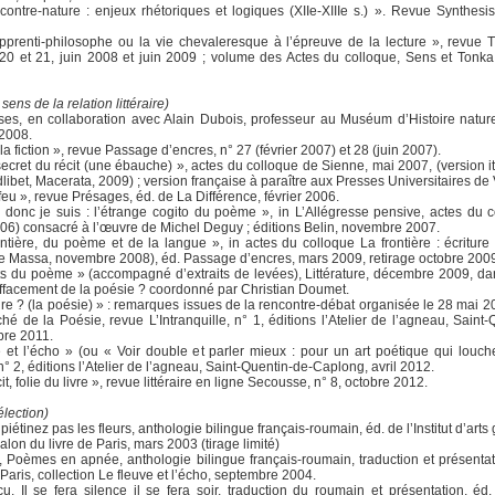
contre-nature : enjeux rhétoriques et logiques (XIIe-XIIIe s.) ». Revue Synthesis
pprenti-philosophe ou la vie chevaleresque à l’épreuve de la lecture », revue T
20 et 21, juin 2008 et juin 2009 ; volume des Actes du colloque, Sens et Tonka 
 sens de la relation littéraire)
es, en collaboration avec Alain Dubois, professeur au Muséum d’Histoire nature
2008.
la fiction », revue Passage d’encres, n° 27 (février 2007) et 28 (juin 2007).
 secret du récit (une ébauche) », actes du colloque de Sienne, mai 2007, (version i
dlibet, Macerata, 2009) ; version française à paraître aux Presses Universitaires de
 feu », revue Présages, éd. de La Différence, février 2006.
 donc je suis : l’étrange cogito du poème », in L’Allégresse pensive, actes du 
06) consacré à l’œuvre de Michel Deguy ; éditions Belin, novembre 2007.
ntière, du poème et de la langue », in actes du colloque La frontière : écriture e
de Massa, novembre 2008), éd. Passage d’encres, mars 2009, retirage octobre 200
ts du poème » (accompagné d’extraits de levées), Littérature, décembre 2009, da
ffacement de la poésie ? coordonné par Christian Doumet.
re ? (la poésie) » : remarques issues de la rencontre-débat organisée le 28 mai 2
é de la Poésie, revue L’Intranquille, n° 1, éditions l’Atelier de l’agneau, Saint-
bre 2011.
e et l’écho » (ou « Voir double et parler mieux : pour un art poétique qui louch
 n° 2, éditions l’Atelier de l’agneau, Saint-Quentin-de-Caplong, avril 2012.
cit, folie du livre », revue littéraire en ligne Secousse, n° 8, octobre 2012.
élection)
piétinez pas les fleurs, anthologie bilingue français-roumain, éd. de l’Institut d’art
alon du livre de Paris, mars 2003 (tirage limité)
 Poèmes en apnée, anthologie bilingue français-roumain, traduction et présentat
 Paris, collection Le fleuve et l’écho, septembre 2004.
cu, Il se fera silence il se fera soir, traduction du roumain et présentation, éd