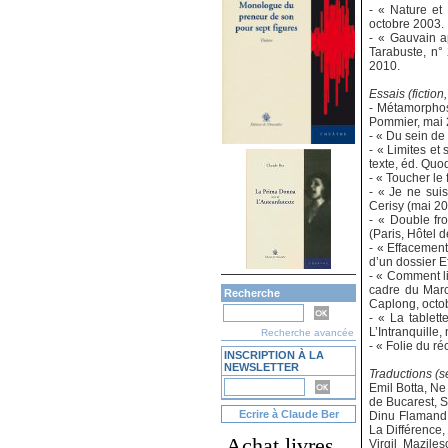
- « Nature et 
octobre 2003.
- « Gauvain a
Tarabuste, n° 
2010.
Essais (fiction,
- Métamorphos
Pommier, mai 
- « Du sein de 
- « Limites et
texte, éd. Quo
- « Toucher le
- « Je ne suis
Cerisy (mai 20
- « Double fro
(Paris, Hôtel 
- « Effacemen
d’un dossier E
- « Comment li
cadre du March
Recherche
Caplong, octo
- « La tablett
L’Intranquille,
Recherche avancée
- « Folie du ré
INSCRIPTION À LA
NEWSLETTER
Traductions (s
Emil Botta, Ne 
de Bucarest, S
Ecrire à Claude Ber
Dinu Flamand,
La Différence,
Achat livres
Virgil Maziles