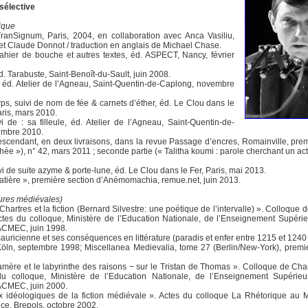
 sélective
ique
TranSignum, Paris, 2004, en collaboration avec Anca Vasiliu,
et Claude Donnot / traduction en anglais de Michael Chase.
cahier de bouche et autres textes, éd. ASPECT, Nancy, février
éd. Tarabuste, Saint-Benoît-du-Sault, juin 2008.
, éd. Atelier de l’Agneau, Saint-Quentin-de-Caplong, novembre
corps, suivi de nom de fée & carnets d’éther, éd. Le Clou dans le
aris, mars 2010.
i de : sa filleule, éd. Atelier de l’Agneau, Saint-Quentin-de-
embre 2010.
scendant, en deux livraisons, dans la revue Passage d’encres, Romainville, prem
hée »), n° 42, mars 2011 ; seconde partie (« Talitha koumi : parole cherchant un act
vi de suite azyme & porte-lune, éd. Le Clou dans le Fer, Paris, mai 2013.
atière », première section d’Anémomachia, remue.net, juin 2013.
atures médiévales)
Chartres et la fiction (Bernard Silvestre: une poétique de l’intervalle) ». Colloque 
Actes du colloque, Ministère de l’Education Nationale, de l’Enseignement Supérie
ACMEC, juin 1998.
mauricienne et ses conséquences en littérature (paradis et enfer entre 1215 et 1240 
öln, septembre 1998; Miscellanea Medievalia, tome 27 (Berlin/New-York), premie
amère et le labyrinthe des raisons − sur le Tristan de Thomas ». Colloque de Chartr
u colloque, Ministère de l’Education Nationale, de l’Enseignement Supérieu
ACMEC, juin 2000.
x idéologiques de la fiction médiévale ». Actes du colloque La Rhétorique au
ance, Brepols, octobre 2002.