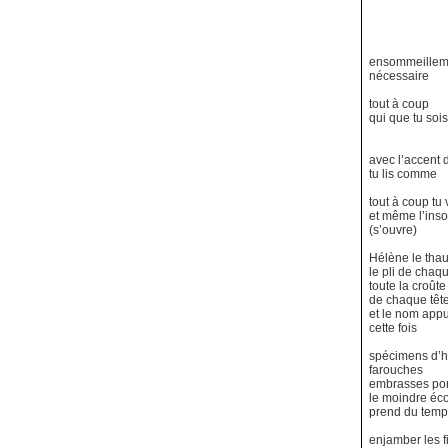
ensommeillem
nécessaire
tout à coup
qui que tu sois
avec l’accent
tu lis comme
tout à coup tu 
et même l’ins
(s’ouvre)
Hélène le tha
le pli de chaq
toute la croût
de chaque têt
et le nom appu
cette fois
spécimens d’
farouches
embrasses po
le moindre éc
prend du temp
enjamber les f