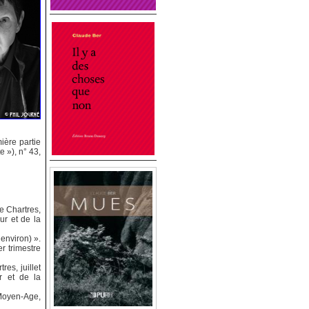
ière partie
e »), n° 43,
de Chartres,
ur et de la
environ) ».
r trimestre
es, juillet
r et de la
 Moyen-Age,