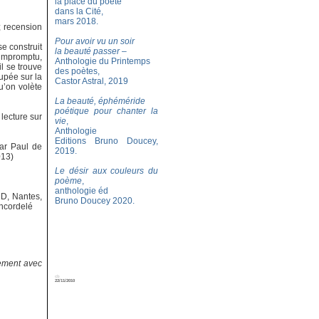
la place du poète
dans la Cité,
mars 2018.
; recension
Pour avoir vu un soir
se construit
la beauté passer
–
impromptu,
Anthologie du Printemps
il se trouve
des poètes,
upée sur la
Castor Astral, 2019
u’on volète
La beauté, éphéméride
poétique pour chanter la
lecture sur
vie
,
Anthologie
Editions Bruno Doucey,
par Paul de
2019.
013)
Le désir aux couleurs du
poème
,
anthologie éd
D, Nantes,
Bruno Doucey 2020.
Encordelé
tement avec
cb
22/11/2010