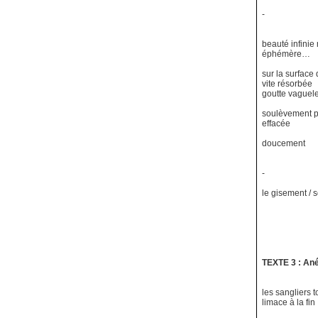
-
beauté infinie
éphémère…
sur la surface
vite résorbée
goutte vaguele
soulèvement pu
effacée
doucement
-
le gisement / 
TEXTE 3 : An
les sangliers 
limace à la fin