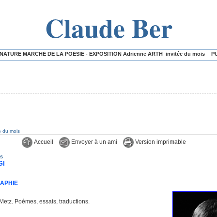
Claude Ber
HÉ DE LA POÉSIE - EXPOSITION Adrienne ARTH invitée du mois
PUBLICATIONS RÉ
té du mois
Accueil
Envoyer à un ami
Version imprimable
is
GI
RAPHIE
etz. Poèmes, essais, traductions.