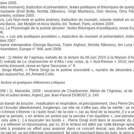
obre 2005.
oètes roumains), traduction et présentation, textes poétiques et théoriques de quelq
roumaine (Emil Botta, Nichita Stănescu, Virgil Mazilescu, Dan Verona, Dinu Fl
mbéry, octobre 2005.
scu, Les Non-mots et autres poèmes, traduction du roumain, volume réalisé en co
ia Baros, Jan Mysjkin et Anca Vasiliu, éd. Textuel, Paris, octobre 2005.
cu, La Physiologie de la poésie (dossier ; textes théoriques et poétiques), revue Eu
06.
cu, « Les arts poétiques possibles », traduction du roumain et présentation, Acti
mbre 2007.
umaine intempestive (George Bacovia, Tudor Arghezi, Nichita Stănescu, Ion Luca 
présentation, Europe n° 948, avril 2008.
gne
: 1) Atelier de l’agneau, extraits de la lecture du 06 juin 2010 à la Maison d’A
 2) extraits de Le chansonnier et d’Afra / vrai corps, la « Nuit-Remue » 2010, rem
 pointu émoussé, revue en ligne Secousse, n° 9.
c Serge Martin, « Pierre Drogi ou le poème encordelé », numéro de décembre 
ais aujourd’hui, éd. Armand Colin.
lecture et quelques références critiques
08 / 2), Marseille, 2009 ; recension de Charbonnier, Atelier de l’Agneau, et de
he et autres textes, Aspect, par Jean-Pascal DUBOST, p. 140
n travail de bouche ; mastication et respiration, et principalement, chez Pierre Dro
aut l’écouter attentivement, longtemps, car elle ne s’offre pas, elle se mérite ; se m
s’émeut s’étonne / à l’autre bout / de la voix », car au fond de la bouche, il y a 
ar la pensée, « en arrière en arrière par la pensée // en équilibre », une pensée
 cela aide […] à bousculer les bords » ; Pierre Drogi écrit dans le souvenir du
y a réflexion et réjouissance, par ici. Et le lecteur est attiré par cette étrange spir
ppelé à produire un effort pour avancer dans ce concert lexical, aux divers eff
ne sait où, ce qui interroge longuement, tel celui marchant dans les bois, le sens au