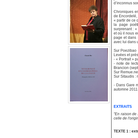
d’inconnus so
Chroniques er
de Encordelé, 
« partir de ce 
la page poét
surprenant : « l
et où il nous 
page et dans s
avec lui dans 
Sur Poezibao :
Levées et prés
- « Portrait »
- note de lec
Brancion (sep
Sur Remue.net 
Sur Sitaudis :
- Dans Gare m
automne 2011, 
EXTRAITS
"En raison de
celle de l'origi
TEXTE 1 : ext