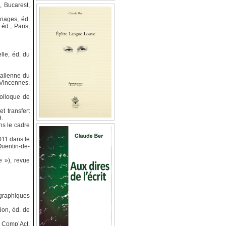
, Bucarest,
riages, éd.
éd., Paris,
lle, éd. du
talienne du
 Vincennes.
colloque de
t transfert
9.
ns le cadre
011 dans le
Quentin-de-
e »), revue
s graphiques
ion, éd. de
. Comp’Act,