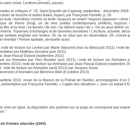
ns sans cesse. Lecteurs pressés, passez.
rantes et critiques n° 33, Saint-Quentin-de-Caplong, septembre - décembre 2009 
cahier de bouche et autres textes, Aspect, par Françoise Favretto, p. 28
qui bute / transitoire comme un texte / toujours en avant / toujours dépasser » Ainsi 
ique de Pierre Drogi, un de mes poètes contemporains préférés, toujours 
a fille et la mort / se terrent / de moi / se retirent dans l’air ». On ne peut définir où 
emmène. Traverses d’échanges et de données sensitives ! L’écriture, actuelle, déco
a syntaxe englobe son lecteur. On ne se situe pas en observateur. On croirait q
un éventail ! Poésie spatiale, sensuelle aussi.
 note de lecture sur Levées par Marie Séjourné (mai ou début juin 2011) / note de 
entation par Matthieu Gosztola (juin 2011)
 par Jean-Pascal Dubost (septembre 2011).
ture sur Animales par Yves Boudier (juin 2013) / note de lecture sur Animales 
tembre 2013) / note de lecture sur Animales par Jean-Pascal Dubost (septembre 2
: note de lecture sur Animales (août 2013) par Jacques Josse
 recension d’Animales par Bérénice Biéli (8 octobre 2013)
aritime 2010, revue de la Maison de la Poésie de Nantes, accompagnée d’un C
présentation par Françoise Favretto, « Capter des vibrations », avec un extrait d’
 la mise en ligne, la disposition des poèmes sur la page ne correspond pas exac
nal."
rait d’ombre attachée (2004)