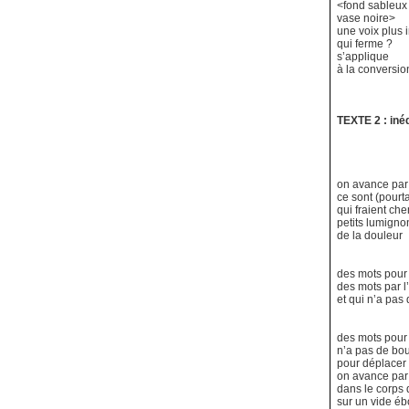
<fond sableux
vase noire>
une voix plus 
qui ferme ?
s’applique
à la conversi
TEXTE 2 : iné
on avance par 
ce sont (pourt
qui fraient ch
petits lumignon
de la douleur
des mots pour 
des mots par l
et qui n’a pas
des mots pour
n’a pas de bou
pour déplacer l
on avance par
dans le corps
sur un vide éb