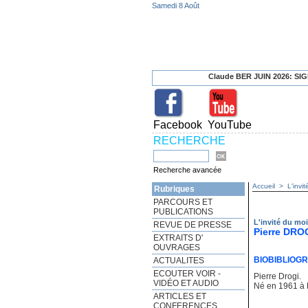
Samedi 8 Août
Claude BER JUIN 2026: SIGNATURE MARC
Facebook
YouTube
RECHERCHE
Recherche avancée
Accueil
>
L'invi
Rubriques
PARCOURS ET
PUBLICATIONS
L'invité du mo
REVUE DE PRESSE
Pierre DRO
EXTRAITS D'
OUVRAGES
BIOBIBLIOG
ACTUALITES
ECOUTER VOIR -
Pierre Drogi.
VIDÉO ET AUDIO
Né en 1961 à M
ARTICLES ET
CONFERENCES