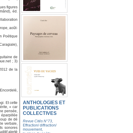
ues figures
ămând), éd.
llaboration
rope, août-
on Poétique
Caragiale),
quitaine de
ue.net ; 3)
2012 de la
 Encordelé,
ANTHOLOGIES ET
gi. Et cette
érite, « car
PUBLICATIONS
une pensée,
COLLECTIVES
 éparpillée
 coup de dé
Revue Cités N°73
,
ale verbale,
Effraction/ diffraction/
ets sonores
mouvement,
ditif alerté