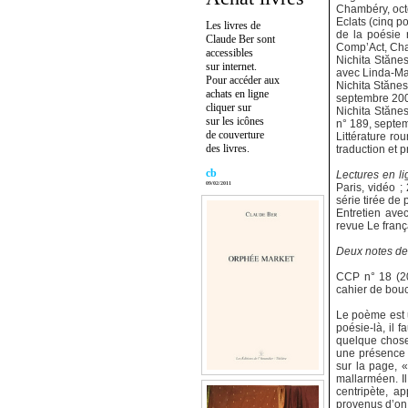
Chambéry, oct
Eclats (cinq p
Les livres de
de la poésie 
Claude Ber sont
Comp’Act, Cha
accessibles
Nichita Stăne
sur internet.
avec Linda-Mar
Pour accéder aux
Nichita Stănes
achats en ligne
septembre 20
cliquer sur
Nichita Stănes
sur les icônes
n° 189, septe
de couverture
Littérature ro
des livres.
traduction et 
cb
Lectures en li
09/02/2011
Paris, vidéo ;
série tirée de
Entretien ave
revue Le franç
Deux notes de 
CCP n° 18 (20
cahier de bouc
Le poème est u
poésie-là, il f
quelque chose 
une présence p
sur la page, «
mallarméen. Il 
centripète, a
provenus d’on 