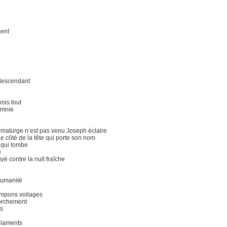
ent
 descendant
vois tout
omnie
umaturge n’est pas venu Joseph éclaire
ue côté de la tête qui porte son nom
e qui tombe
e
yé contre la nuit fraîche
humanité
mpons voilages
orchement
s
ilaments