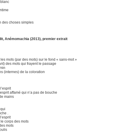
 blanc
intime
on des choses simples
dit, Anémomachia (2013), premier extrait
les mots (par des mots) sur le fond « sans-mot »
ant) des mots qui frayent le passage
emin
s (internes) de la coloration
l’esprit
’esprit affamé qui n’a pas de bouche
 de mains
 qui
che .
’esprit
 le corps des mots
 des mots
oulis