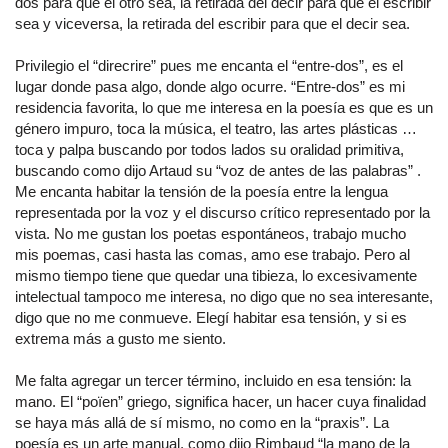
dos para que el otro sea, la retirada del decir para que el escribir
sea y viceversa, la retirada del escribir para que el decir sea.
Privilegio el “direcrire” pues me encanta el “entre-dos”, es el
lugar donde pasa algo, donde algo ocurre. “Entre-dos” es mi
residencia favorita, lo que me interesa en la poesía es que es un
género impuro, toca la música, el teatro, las artes plásticas …
toca y palpa buscando por todos lados su oralidad primitiva,
buscando como dijo Artaud su “voz de antes de las palabras” .
Me encanta habitar la tensión de la poesía entre la lengua
representada por la voz y el discurso crítico representado por la
vista. No me gustan los poetas espontáneos, trabajo mucho
mis poemas, casi hasta las comas, amo ese trabajo. Pero al
mismo tiempo tiene que quedar una tibieza, lo excesivamente
intelectual tampoco me interesa, no digo que no sea interesante,
digo que no me conmueve. Elegí habitar esa tensión, y si es
extrema más a gusto me siento.
Me falta agregar un tercer término, incluido en esa tensión: la
mano. El “poïen” griego, significa hacer, un hacer cuya finalidad
se haya más allá de sí mismo, no como en la “praxis”. La
poesía es un arte manual, como dijo Rimbaud “la mano de la