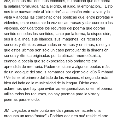
voz, con sus matices, sus coloridos, su oralidad que desborda
la palabra formulada hacia el grito, el ruido, la entonación… Esto
nos trae nuevamente al “direcrire” a la tensión entre la voz y la
vista y a todas las combinaciones poéticas que, entre profetas y
videntes, entre escuchar la voz de las musas y dar cuerpo a las
visiones, conjuga todos los recursos del poema que cobran
sentido en todos los sentidos, tanto por la forma, la disposición,
sus ir a la línea, sus blancos, sus imágenes, los recursos
sonoros y rítmicos encarnados en versos y en rimas, o no, ya
que estos últimos son sólo un caso particular de la dimensión
sonora y rítmica originadas por la utilidad mnemotécnica,
cuando la poesía que se expresaba sólo oralmente era
aprendida de memoria. Podemos situar a algunos poetas más
de un lado que del otro, si tomamos por ejemplo el dúo Rimbaud
/ Verlaine, el primero del lado de las visiones, el segundo más
bien del lado de la musicalidad de la lengua. Dicho esto
aclaremos que hay que evitar las esquematizaciones: el poema
utiliza todos los recursos, no hay poemas para la vista y
poemas para el oído.
JM: Llegados a este punto me dan ganas de hacerte una
pregunta un tanto “naïve” ¿Podrías decir en qué reside el arte