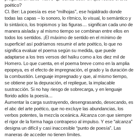
poético?
Cl. Ber: La poesía es ese “milhojas”, ese hojaldrado donde
todas las capas – lo sonoro, lo rítmico, lo visual, lo semántico y
lo sintáxico, los tropismos y las figuras… significan cada uno de
manera aislada y al mismo tiempo se combinan entre ellos en
todos los sentidos. ¡El máximo de sentido en el mínimo de
superficie! así podríamos resumir el arte poético, lo que no
significa evaluar el poema según su medida, que puede
adaptarse a los tres versos del haïku como a los diez mil de
Homero. Lo que cuenta, en el poema breve como en la amplia
epopeya, es el efecto de impregnación, el grado y la duración de
la combustión. Lenguaje impregnado y que, al mismo tiempo,
se obtiene por la depuración, el repliegue, la implacable
sustracción. Si no hay riesgo de sobrecarga, y en lenguaje
florido adiós la poesía…
Aumentar la carga sustrayendo, desengrasando, desecando, es
el abc del arte poético, que no excluye las abundancias, los
verbos potentes, la mezcla oceánica. Alcanza con que siempre
el rigor de la forma haga contrapeso al impulso. Y ese “alcanza”
designa un difícil y casi inaccesible “punto de poesía”. Las
maneras de acceder no tienen límites.