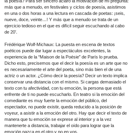
la poesía? Para ser sincero aclaro la motivación de mi pregunta:
más que a menudo, en festivales y ciclos de poesía, asistimos
en una o dos horas a una lectura en cascada de poetas: ¡seis,
nueve, doce, veinte…! Y más que a menudo se trata de un
ejercicio tedioso en el que es difícil seguir escuchando al cabo
de 20’.
Frédérique Wolf-Michaux: La puesta en escena de textos
poéticos puede dar lugar a espectáculos excelentes, la
experiencia de la “Maison de la Poésie” de París lo prueba.
Dicho esto, precisemos que el decir la poesía es un arte que no
es necesariamente el arte del poeta, sino más bien el de una
actriz o un actor. ¿Cómo decir la poesía? Decir un texto implica
conservar una distancia con el mismo. Si cargas demasiado el
texto con tu afectividad, con tu emoción, la persona que está
enfrente de ti no puede escucharlo. En teatro si la emoción del
comediante es muy fuerte la emoción del público, del
espectador, no puede existir, queda reducido a la posición de
voyeur, a asistir a la emoción del otro. Hay que decir el texto de
manera que tu emoción se exprese al interior y a la vez
mantenerte a distancia, trabajar el oído para lograr que la
emoción nazca en el otro y no en vos.