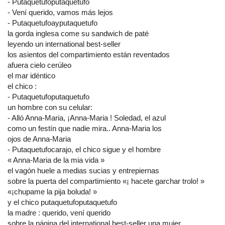
- Putaquetufoputaquetufo
- Vení querido, vamos más lejos
- Putaquetufoayputaquetufo
la gorda inglesa come su sandwich de paté
leyendo un international best-seller
los asientos del compartimiento están reventados
afuera cielo cerúleo
el mar idéntico
el chico :
- Putaquetufoputaquetufo
un hombre con su celular:
- Alló Anna-Maria, ¡Anna-Maria ! Soledad, el azul
como un festín que nadie mira.. Anna-Maria los
ojos de Anna-Maria
- Putaquetufocarajo, el chico sigue y el hombre
« Anna-Maria de la mia vida »
el vagón huele a medias sucias y entrepiernas
sobre la puerta del compartimiento «¡ hacete garchar trolo! »
«¡chupame la pija boluda! »
y el chico putaquetufoputaquetufo
la madre : querido, vení querido
sobre la página del international best-seller una mujer