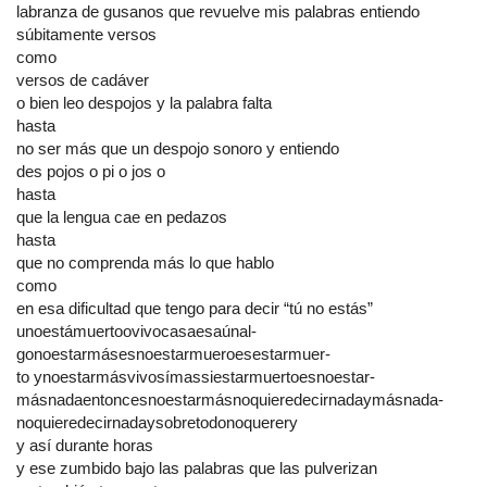
labranza de gusanos que revuelve mis palabras entiendo
súbitamente versos
como
versos de cadáver
o bien leo despojos y la palabra falta
hasta
no ser más que un despojo sonoro y entiendo
des pojos o pi o jos o
hasta
que la lengua cae en pedazos
hasta
que no comprenda más lo que hablo
como
en esa dificultad que tengo para decir “tú no estás”
unoestámuertoovivocasaesaúnal-
gonoestarmásesnoestarmueroesestarmuer-
to ynoestarmásvivosímassiestarmuertoesnoestar-
másnadaentoncesnoestarmásnoquieredecirnadaymásnada-
noquieredecirnadaysobretodonoquerery
y así durante horas
y ese zumbido bajo las palabras que las pulverizan