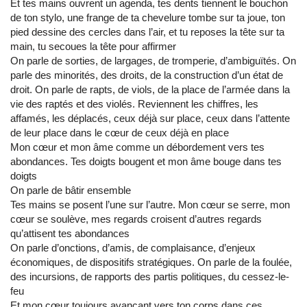
Et tes mains ouvrent un agenda, tes dents tiennent le bouchon
de ton stylo, une frange de ta chevelure tombe sur ta joue, ton
pied dessine des cercles dans l’air, et tu reposes la tête sur ta
main, tu secoues la tête pour affirmer
On parle de sorties, de largages, de tromperie, d’ambiguïtés. On
parle des minorités, des droits, de la construction d’un état de
droit. On parle de rapts, de viols, de la place de l’armée dans la
vie des raptés et des violés. Reviennent les chiffres, les
affamés, les déplacés, ceux déjà sur place, ceux dans l’attente
de leur place dans le cœur de ceux déjà en place
Mon cœur et mon âme comme un débordement vers tes
abondances. Tes doigts bougent et mon âme bouge dans tes
doigts
On parle de bâtir ensemble
Tes mains se posent l’une sur l’autre. Mon cœur se serre, mon
cœur se soulève, mes regards croisent d’autres regards
qu’attisent tes abondances
On parle d’onctions, d’amis, de complaisance, d’enjeux
économiques, de dispositifs stratégiques. On parle de la foulée,
des incursions, de rapports des partis politiques, du cessez-le-
feu
Et mon cœur toujours avançant vers ton corps dans ces