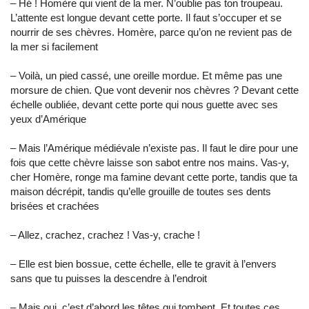
– Hé ! Homère qui vient de la mer. N’oublie pas ton troupeau.
L’attente est longue devant cette porte. Il faut s’occuper et se
nourrir de ses chèvres. Homère, parce qu’on ne revient pas de
la mer si facilement
– Voilà, un pied cassé, une oreille mordue. Et même pas une
morsure de chien. Que vont devenir nos chèvres ? Devant cette
échelle oubliée, devant cette porte qui nous guette avec ses
yeux d’Amérique
– Mais l’Amérique médiévale n’existe pas. Il faut le dire pour une
fois que cette chèvre laisse son sabot entre nos mains. Vas-y,
cher Homère, ronge ma famine devant cette porte, tandis que ta
maison décrépit, tandis qu’elle grouille de toutes ses dents
brisées et crachées
– Allez, crachez, crachez ! Vas-y, crache !
– Elle est bien bossue, cette échelle, elle te gravit à l’envers
sans que tu puisses la descendre à l’endroit
– Mais oui, c’est d’abord les têtes qui tombent. Et toutes ces