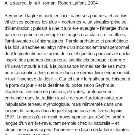
A la source, la nuit, roman, Robert Laffont, 2004
Seyhmus Dagtekin porte en lui et dans ses poèmes, et au plus
vif de ses poèmes les plus « nocturnes », un singulier principe
d’illumination ; puisant à une « lumière aveugle » l’énergie d’une
parole en proie à un précipité d’images oraculaires et scellées,
flamboyantes et énigmatiques. Parole archaïque et prophétique
à la fois, arrachée au labyrinthe d’un inconscient transpersonnel
dont le poète dispose moins de la clef que des pouvoirs et qui lui
inspire des poèmes douloureux, sacrificiels presque ; comme
s’il devait mourir à soi, à la jouissance immédiate de ses mots
pour consentir à dire, comme dans ce dernier livre encore inédit,
« tout l’inachevé du désir ». Car tel est « le malheur de l’oiseau à
la porte du jour » et la destinée du poète selon Seyhmus
Dagtekin. Destinée de passeur, de vates, profondément
enracinée dans la tradition soufie de son Kurdistan natal, son
inépuisable terreau mythologique, mais réinventée dans une
langue, le français dans lequel il signe tous ses livres depuis
1997. Langue qu’on croirait moins apprise que révélée, arrière
langue d’un arrière-rêve, tant semble chez lui naturelle – et
stupéfiante après si peu d’années – sa façon de la faire chanter.