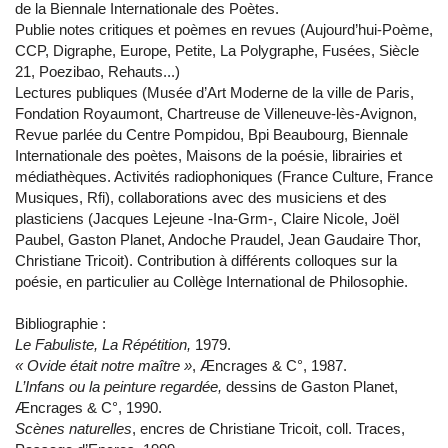
de la Biennale Internationale des Poètes.
Publie notes critiques et poèmes en revues (Aujourd’hui-Poème,
CCP, Digraphe, Europe, Petite, La Polygraphe, Fusées, Siècle
21, Poezibao, Rehauts...)
Lectures publiques (Musée d’Art Moderne de la ville de Paris,
Fondation Royaumont, Chartreuse de Villeneuve-lès-Avignon,
Revue parlée du Centre Pompidou, Bpi Beaubourg, Biennale
Internationale des poètes, Maisons de la poésie, librairies et
médiathèques. Activités radiophoniques (France Culture, France
Musiques, Rfi), collaborations avec des musiciens et des
plasticiens (Jacques Lejeune -Ina-Grm-, Claire Nicole, Joël
Paubel, Gaston Planet, Andoche Praudel, Jean Gaudaire Thor,
Christiane Tricoit). Contribution à différents colloques sur la
poésie, en particulier au Collège International de Philosophie.
Bibliographie :
Le Fabuliste, La Répétition,
1979.
« Ovide était notre maître »
, Æncrages & C°, 1987.
L’Infans ou la peinture regardée,
dessins de Gaston Planet,
Æncrages & C°, 1990.
Scènes naturelles
, encres de Christiane Tricoit, coll. Traces,