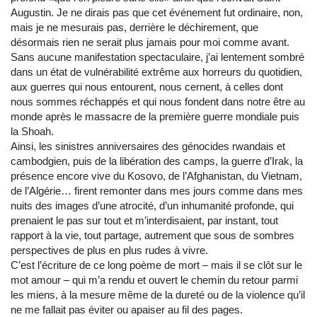
Augustin. Je ne dirais pas que cet événement fut ordinaire, non,
mais je ne mesurais pas, derrière le déchirement, que
désormais rien ne serait plus jamais pour moi comme avant.
Sans aucune manifestation spectaculaire, j’ai lentement sombré
dans un état de vulnérabilité extrême aux horreurs du quotidien,
aux guerres qui nous entourent, nous cernent, à celles dont
nous sommes réchappés et qui nous fondent dans notre être au
monde après le massacre de la première guerre mondiale puis
la Shoah.
Ainsi, les sinistres anniversaires des génocides rwandais et
cambodgien, puis de la libération des camps, la guerre d’Irak, la
présence encore vive du Kosovo, de l’Afghanistan, du Vietnam,
de l’Algérie… firent remonter dans mes jours comme dans mes
nuits des images d’une atrocité, d’un inhumanité profonde, qui
prenaient le pas sur tout et m’interdisaient, par instant, tout
rapport à la vie, tout partage, autrement que sous de sombres
perspectives de plus en plus rudes à vivre.
C’est l’écriture de ce long poème de mort – mais il se clôt sur le
mot amour – qui m’a rendu et ouvert le chemin du retour parmi
les miens, à la mesure même de la dureté ou de la violence qu’il
ne me fallait pas éviter ou apaiser au fil des pages.