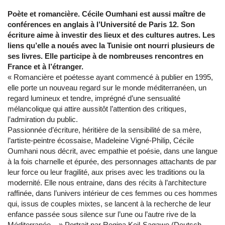
Poète et romancière. Cécile Oumhani est aussi maître de
conférences en anglais à l’Université de Paris 12. Son
écriture aime à investir des lieux et des cultures autres. Les
liens qu’elle a noués avec la Tunisie ont nourri plusieurs de
ses livres. Elle participe à de nombreuses rencontres en
France et à l’étranger.
« Romancière et poétesse ayant commencé à publier en 1995,
elle porte un nouveau regard sur le monde méditerranéen, un
regard lumineux et tendre, imprégné d’une sensualité
mélancolique qui attire aussitôt l’attention des critiques,
l’admiration du public.
Passionnée d’écriture, héritière de la sensibilité de sa mère,
l’artiste-peintre écossaise, Madeleine Vigné-Philip, Cécile
Oumhani nous décrit, avec empathie et poésie, dans une langue
à la fois charnelle et épurée, des personnages attachants de par
leur force ou leur fragilité, aux prises avec les traditions ou la
modernité. Elle nous entraine, dans des récits à l’architecture
raffinée, dans l’univers intérieur de ces femmes ou ces hommes
qui, issus de couples mixtes, se lancent à la recherche de leur
enfance passée sous silence sur l’une ou l’autre rive de la
Méditerranée... » Portrait par Regina Keil-Sagawe (Deutsch-