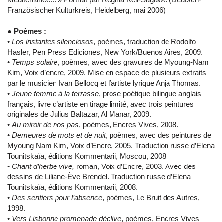
Französischer Kulturkreis, Heidelberg, mai 2006)
●
Poèmes :
•
Los instantes silenciosos
, poèmes, traduction de Rodolfo
Hasler, Pen Press Ediciones, New York/Buenos Aires, 2009.
•
Temps solaire
, poèmes, avec des gravures de Myoung-Nam
Kim, Voix d’encre, 2009. Mise en espace de plusieurs extraits
par le musicien Ivan Bellocq et l’artiste lyrique Anja Thomas.
•
Jeune femme à la terrasse
, prose poétique bilingue anglais
français, livre d’artiste en tirage limité, avec trois peintures
originales de Julius Baltazar, Al Manar, 2009.
•
Au miroir de nos pas
, poèmes, Encres Vives, 2008.
•
Demeures de mots et de nuit
, poèmes, avec des peintures de
Myoung Nam Kim, Voix d’Encre, 2005. Traduction russe d’Elena
Tounitskaïa, éditions Kommentarii, Moscou, 2008.
•
Chant d’herbe vive,
roman, Voix d’Encre, 2003. Avec des
dessins de Liliane-Ève Brendel. Traduction russe d’Elena
Tounitskaïa, éditions Kommentarii, 2008.
•
Des sentiers pour l’absence
, poèmes, Le Bruit des Autres,
1998.
•
Vers Lisbonne promenade déclive
, poèmes, Encres Vives