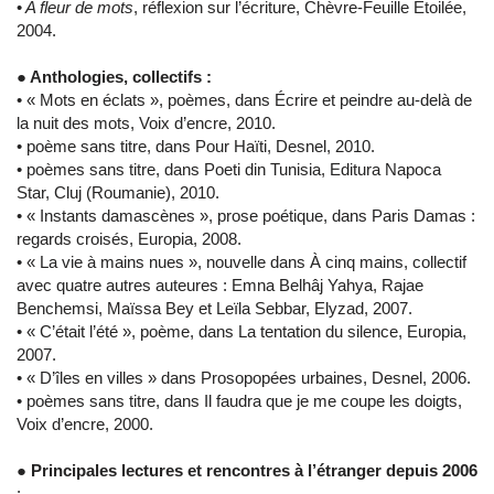
•
A fleur de mots
, réflexion sur l’écriture, Chèvre-Feuille Étoilée,
2004.
● Anthologies, collectifs :
• « Mots en éclats », poèmes, dans Écrire et peindre au-delà de
la nuit des mots, Voix d’encre, 2010.
• poème sans titre, dans Pour Haïti, Desnel, 2010.
• poèmes sans titre, dans Poeti din Tunisia, Editura Napoca
Star, Cluj (Roumanie), 2010.
• « Instants damascènes », prose poétique, dans Paris Damas :
regards croisés, Europia, 2008.
• « La vie à mains nues », nouvelle dans À cinq mains, collectif
avec quatre autres auteures : Emna Belhâj Yahya, Rajae
Benchemsi, Maïssa Bey et Leïla Sebbar, Elyzad, 2007.
• « C’était l’été », poème, dans La tentation du silence, Europia,
2007.
• « D’îles en villes » dans Prosopopées urbaines, Desnel, 2006.
• poèmes sans titre, dans Il faudra que je me coupe les doigts,
Voix d’encre, 2000.
● Principales lectures et rencontres à l’étranger depuis 2006
: