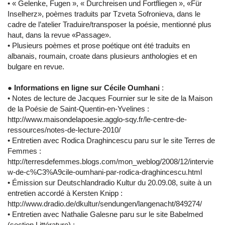
• « Gelenke, Fugen », « Durchreisen und Fortfliegen », «Für
Inselherz», poèmes traduits par Tzveta Sofronieva, dans le
cadre de l’atelier Traduire/transposer la poésie, mentionné plus
haut, dans la revue «Passage».
• Plusieurs poèmes et prose poétique ont été traduits en
albanais, roumain, croate dans plusieurs anthologies et en
bulgare en revue.
● Informations en ligne sur Cécile Oumhani
:
• Notes de lecture de Jacques Fournier sur le site de la Maison
de la Poésie de Saint-Quentin-en-Yvelines :
http://www.maisondelapoesie.agglo-sqy.fr/le-centre-de-
ressources/notes-de-lecture-2010/
• Entretien avec Rodica Draghincescu paru sur le site Terres de
Femmes :
http://terresdefemmes.blogs.com/mon_weblog/2008/12/intervie
w-de-c%C3%A9cile-oumhani-par-rodica-draghincescu.html
• Émission sur Deutschlandradio Kultur du 20.09.08, suite à un
entretien accordé à Kersten Knipp :
http://www.dradio.de/dkultur/sendungen/langenacht/849274/
• Entretien avec Nathalie Galesne paru sur le site Babelmed
(section Littérature) :