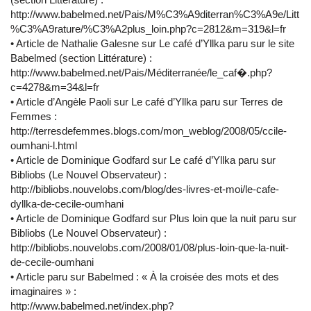
http://www.babelmed.net/Pais/M%C3%A9diterran%C3%A9e/Litt
%C3%A9rature/%C3%A2plus_loin.php?c=2812&m=319&l=fr
• Article de Nathalie Galesne sur Le café d’Yllka paru sur le site
Babelmed (section Littérature) :
http://www.babelmed.net/Pais/Méditerranée/le_caf�.php?
c=4278&m=34&l=fr
• Article d’Angèle Paoli sur Le café d’Yllka paru sur Terres de
Femmes :
http://terresdefemmes.blogs.com/mon_weblog/2008/05/ccile-
oumhani-l.html
• Article de Dominique Godfard sur Le café d’Yllka paru sur
Bibliobs (Le Nouvel Observateur) :
http://bibliobs.nouvelobs.com/blog/des-livres-et-moi/le-cafe-
dyllka-de-cecile-oumhani
• Article de Dominique Godfard sur Plus loin que la nuit paru sur
Bibliobs (Le Nouvel Observateur) :
http://bibliobs.nouvelobs.com/2008/01/08/plus-loin-que-la-nuit-
de-cecile-oumhani
• Article paru sur Babelmed : « À la croisée des mots et des
imaginaires » :
http://www.babelmed.net/index.php?