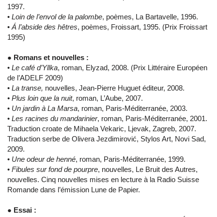
1997.
•
Loin de l’envol de la palombe
, poèmes, La Bartavelle, 1996.
•
Á l’abside des hêtres
, poèmes, Froissart, 1995. (Prix Froissart
1995)
●
Romans et nouvelles :
•
Le café d’Yllka
, roman, Elyzad, 2008. (Prix Littéraire Européen
de l’ADELF 2009)
•
La transe,
nouvelles, Jean-Pierre Huguet éditeur, 2008.
• Plus loin que la nuit
, roman, L’Aube, 2007.
•
Un jardin à La Marsa
, roman, Paris-Méditerranée, 2003.
•
Les racines du mandarinier
, roman, Paris-Méditerranée, 2001.
Traduction croate de Mihaela Vekaric, Ljevak, Zagreb, 2007.
Traduction serbe de Olivera Jezdimirović, Stylos Art, Novi Sad,
2009.
•
Une odeur de henné
, roman, Paris-Méditerranée, 1999.
•
Fibules sur fond de pourpre
, nouvelles, Le Bruit des Autres,
nouvelles. Cinq nouvelles mises en lecture à la Radio Suisse
Romande dans l’émission Lune de Papier.
● Essai :