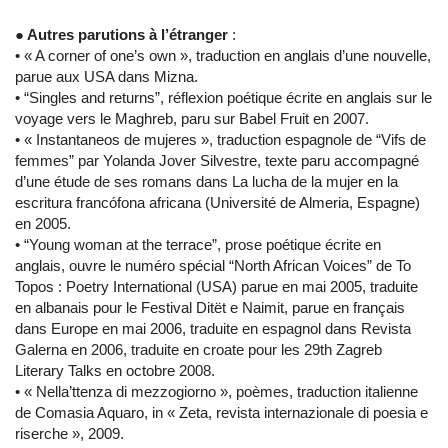
● Autres parutions à l’étranger
:
• « A corner of one’s own », traduction en anglais d’une nouvelle,
parue aux USA dans Mizna.
• “Singles and returns”, réflexion poétique écrite en anglais sur le
voyage vers le Maghreb, paru sur Babel Fruit en 2007.
• « Instantaneos de mujeres », traduction espagnole de “Vifs de
femmes” par Yolanda Jover Silvestre, texte paru accompagné
d’une étude de ses romans dans La lucha de la mujer en la
escritura francófona africana (Université de Almeria, Espagne)
en 2005.
• “Young woman at the terrace”, prose poétique écrite en
anglais, ouvre le numéro spécial “North African Voices” de To
Topos : Poetry International (USA) parue en mai 2005, traduite
en albanais pour le Festival Ditët e Naimit, parue en français
dans Europe en mai 2006, traduite en espagnol dans Revista
Galerna en 2006, traduite en croate pour les 29th Zagreb
Literary Talks en octobre 2008.
• « Nella’ttenza di mezzogiorno », poèmes, traduction italienne
de Comasia Aquaro, in « Zeta, revista internazionale di poesia e
riserche », 2009.