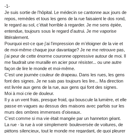
-1-
Je suis sortie de l'hôpital. Le médecin se cantonne aux jours de
repos, remèdes et tous les gens de la rue faisaient le dos rond,
le regard au sol, c'était horrible à regarder. Je me sens épiée,
entendue, toujours sous le regard d'autrui. Je me vaporise
littéralement.
Pourquoi est-ce que j'ai l'impression de m'éloigner de la vie et
de moi-même chaque jour davantage? Je ne me retrouve pas,
j'ai peur de cette énorme couronne oppressive autour de moi. Il
me faudrait une muraille en acier pour résister... ou une autre
façon de lire le monde et moi-même.
C'est une journée couleur de drapeau. Dans les rues, les gens
font des signes. Je ne sais pas toujours les lire... Ma direction
est livrée aux gens de la rue, aux gens qui font des signes.
Moi à moi crie de douleur.
Il y a un vent frais, presque froid, qui bouscule la lumière, et elle
passe en vagues au dessus des maisons avec parfois sur les
murs des ombres immenses d'oiseaux.
C'est comme si ma vie était mangée par un hanneton géant.
La rue - la rue à voir simplement- bouleversée de voitures, de
piétons silencieux, tout le monde me regardant, de quoi pleurer