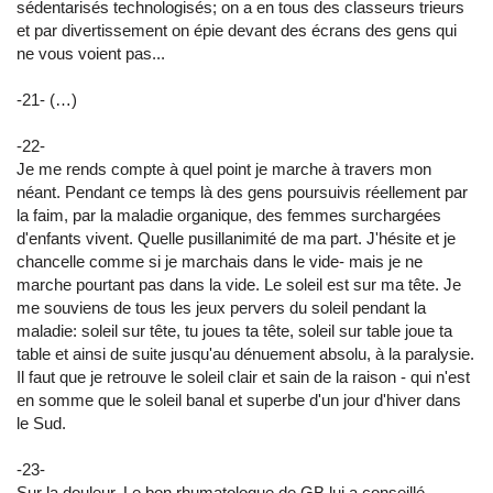
sédentarisés technologisés; on a en tous des classeurs trieurs
et par divertissement on épie devant des écrans des gens qui
ne vous voient pas...
-21- (…)
-22-
Je me rends compte à quel point je marche à travers mon
néant. Pendant ce temps là des gens poursuivis réellement par
la faim, par la maladie organique, des femmes surchargées
d'enfants vivent. Quelle pusillanimité de ma part. J'hésite et je
chancelle comme si je marchais dans le vide- mais je ne
marche pourtant pas dans la vide. Le soleil est sur ma tête. Je
me souviens de tous les jeux pervers du soleil pendant la
maladie: soleil sur tête, tu joues ta tête, soleil sur table joue ta
table et ainsi de suite jusqu'au dénuement absolu, à la paralysie.
Il faut que je retrouve le soleil clair et sain de la raison - qui n'est
en somme que le soleil banal et superbe d'un jour d'hiver dans
le Sud.
-23-
Sur la douleur. Le bon rhumatologue de GB lui a conseillé