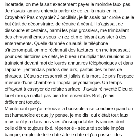
incartade, on me faisait exactement payer le moindre faux pas.
Je n'avais jamais entendu parler de ce jeu là mais enfin...
Croyable? Pas croyable? J'oscillais, je finissais par croire que le
but était de déconstruire, de réduire à néant. Il s'agissait de
dissoudre et certains, parmi les plus grossiers, me trimballant
des chrysanthèmes sous le nez et me faisant assister à des
enterrements. Quelle damnée cruauté: le téléphone
s'interrompait, on me réclamait des factures, on me tracassait
pour des histoires de clefs, le bureau multipliait les réunions où
traînaient devant moi de lourds annuaires téléphoniques et dans
l'appareil j'entendais parfois des airs, parfois des bribes de
phrases. L'étau se resserrait et j'allais à la mort. Je pris l'espace
mesuré d'une chambre à l'hôpital psychiatrique. Un temps
effrayant à essayer de refaire surface. J'avais réinventé Dieu et
lui et moi ça n'allait pas bien fort ensemble. Bref, j'étais
drôlement toquée.
Maintenant que j'ai retrouvé la boussole à se conduire quand on
est humanoïde et que j'y pense, je me dis, oui c'était tout faux
mais qu'il y a dans nos vies d'insupportables tyrannies dont
celle d'être toujours fixé, répertorié - sécurité sociale impôts
banque, emploi de telle date à telle date et j'en passe - des