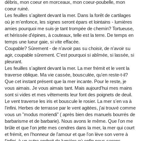
débris, mon coeur en morceaux, mon coeur-poubelle, mon
coeur ruiné.
Les feuilles s'agitent devant la mer. Dans la forêt de cartilages
où je m'enfonce, les signes seront épars et lointains - lumières
amies pourquoi me suis-je tant trompée de chemin? Tortueuse,
et hérissée d'épines, à couteaux, telle est la terre. De temps en
temps une lueur gaie, si vite effacée.
Coupable? Sûrement - de n'avoir pas su choisir, de n'avoir su
agir, coupable sûrement. C'est pourquoi si abîmée, si lassée, si
pleurant.
Les feuilles s'agitent devant la mer. La mer frémit et le vent la
traverse oblique. Ma vie cassée, bousculée, qu'en reste-t-il?
Que cet instant présent que la mer incante. Pour le reste, je
vous aimais. Je vous aimais tant. Mais aujourd'hui mes mains
sont si vides et mes vêtements leur font des poignets de deuil.
Le vent traverse les iris et bouscule le rosier. La mer s'en va à
l'infini. Herbes de terrasse par le vent agitées, j'ai trouvé comme
vous un "modus moriendi" ( après bien des manuels bourrés de
barbarisme et de barbarie). Nous avons le même. Que l'on me
brûle et que l'on jette mes cendres dans la mer, la mer qui court
et frémit, en l'honneur de l'amour et que l'on lève son verre à
l'infini, à un autre endroit de lumière où enfin nous serons