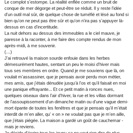
Le complot s'estompe. La réalité enflée comme un bruit de
conque de mer dégorge et peut-être se réduit. Il y reste l'idée
d'un outil mal sûr, de quelque chose de tuméfié et lésé au fond si
bien qu'on ne peut pas être sûr et qu'on n'ira pas s'appuyer là-
dessus en cas d'incertitude.
La nuit dehors au dessus des immeubles a le ciel mauve, je
paresse à la raconter, à me faire des compte rendus de mon
après-midi, à me souvenir.
(…)
J'ai retrouvé la maison sourde enfouie dans les herbes
démesurément hautes, sentant un peu le moisi d'hiver mais
tous ses membres en ordre. Quand je me souviens que là, on
voulait m'assassiner, que je pensais avoir perdu mon métier,
mes amis, que j'étais dénudée jusqu'à l'os et qu'il faisait en moi
une panique effrayante... Et ce petit matin à ronces nues,
quelques oiseaux dans l'air d'hiver, la rue et les villas dormant
de l'assoupissement d'un dimanche matin ou d'une vague demi-
mort épante de toutes les fenêtres et que je pensais qu'il m'était
interdit de m'en aller, qu' « on » ne voulait pas que je m'en aille,
que j'étais piégée. La maison a gardé un goût de cauchemar -
mais je reviens.
Je décide d'écrire tous les jours; ça ne veut rien dire de plus.