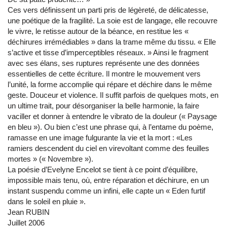
Ces vers définissent un parti pris de légèreté, de délicatesse,
une poétique de la fragilité. La soie est de langage, elle recouvre
le vivre, le retisse autour de la béance, en restitue les «
déchirures irrémédiables » dans la trame même du tissu. « Elle
s’active et tisse d’imperceptibles réseaux. » Ainsi le fragment
avec ses élans, ses ruptures représente une des données
essentielles de cette écriture. Il montre le mouvement vers
l’unité, la forme accomplie qui répare et déchire dans le même
geste. Douceur et violence. Il suffit parfois de quelques mots, en
un ultime trait, pour désorganiser la belle harmonie, la faire
vaciller et donner à entendre le vibrato de la douleur (« Paysage
en bleu »). Ou bien c’est une phrase qui, à l’entame du poème,
ramasse en une image fulgurante la vie et la mort : «Les
ramiers descendent du ciel en virevoltant comme des feuilles
mortes » (« Novembre »).
La poésie d’Evelyne Encelot se tient à ce point d’équilibre,
impossible mais tenu, où, entre réparation et déchirure, en un
instant suspendu comme un infini, elle capte un « Eden furtif
dans le soleil en pluie ».
Jean RUBIN
Juillet 2006