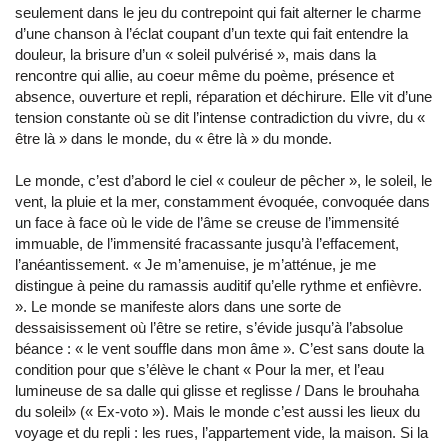
seulement dans le jeu du contrepoint qui fait alterner le charme
d’une chanson à l’éclat coupant d’un texte qui fait entendre la
douleur, la brisure d’un « soleil pulvérisé », mais dans la
rencontre qui allie, au coeur même du poème, présence et
absence, ouverture et repli, réparation et déchirure. Elle vit d’une
tension constante où se dit l’intense contradiction du vivre, du «
être là » dans le monde, du « être là » du monde.
Le monde, c’est d’abord le ciel « couleur de pêcher », le soleil, le
vent, la pluie et la mer, constamment évoquée, convoquée dans
un face à face où le vide de l’âme se creuse de l’immensité
immuable, de l’immensité fracassante jusqu’à l’effacement,
l’anéantissement. « Je m’amenuise, je m’atténue, je me
distingue à peine du ramassis auditif qu’elle rythme et enfièvre.
». Le monde se manifeste alors dans une sorte de
dessaisissement où l’être se retire, s’évide jusqu’à l’absolue
béance : « le vent souffle dans mon âme ». C’est sans doute la
condition pour que s’élève le chant « Pour la mer, et l’eau
lumineuse de sa dalle qui glisse et reglisse / Dans le brouhaha
du soleil» (« Ex-voto »). Mais le monde c’est aussi les lieux du
voyage et du repli : les rues, l’appartement vide, la maison. Si la