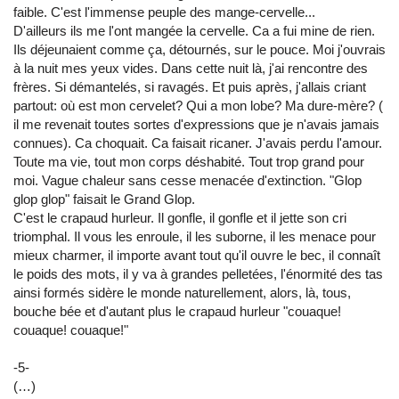
faible. C'est l'immense peuple des mange-cervelle...
D'ailleurs ils me l'ont mangée la cervelle. Ca a fui mine de rien.
Ils déjeunaient comme ça, détournés, sur le pouce. Moi j'ouvrais
à la nuit mes yeux vides. Dans cette nuit là, j'ai rencontre des
frères. Si démantelés, si ravagés. Et puis après, j'allais criant
partout: où est mon cervelet? Qui a mon lobe? Ma dure-mère? (
il me revenait toutes sortes d'expressions que je n'avais jamais
connues). Ca choquait. Ca faisait ricaner. J'avais perdu l'amour.
Toute ma vie, tout mon corps déshabité. Tout trop grand pour
moi. Vague chaleur sans cesse menacée d'extinction. "Glop
glop glop" faisait le Grand Glop.
C'est le crapaud hurleur. Il gonfle, il gonfle et il jette son cri
triomphal. Il vous les enroule, il les suborne, il les menace pour
mieux charmer, il importe avant tout qu'il ouvre le bec, il connaît
le poids des mots, il y va à grandes pelletées, l'énormité des tas
ainsi formés sidère le monde naturellement, alors, là, tous,
bouche bée et d'autant plus le crapaud hurleur "couaque!
couaque! couaque!"
-5-
(…)