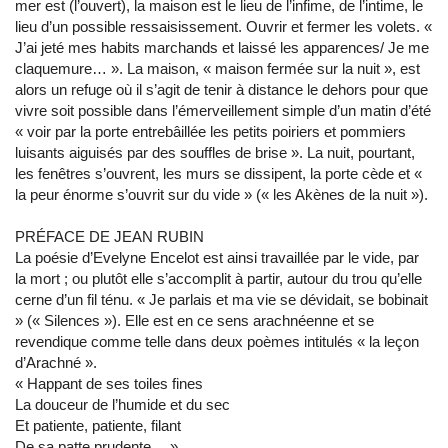
mer est (l’ouvert), la maison est le lieu de l’infime, de l’intime, le
lieu d’un possible ressaisissement. Ouvrir et fermer les volets. «
J’ai jeté mes habits marchands et laissé les apparences/ Je me
claquemure… ». La maison, « maison fermée sur la nuit », est
alors un refuge où il s’agit de tenir à distance le dehors pour que
vivre soit possible dans l’émerveillement simple d’un matin d’été
« voir par la porte entrebâillée les petits poiriers et pommiers
luisants aiguisés par des souffles de brise ». La nuit, pourtant,
les fenêtres s’ouvrent, les murs se dissipent, la porte cède et «
la peur énorme s’ouvrit sur du vide » (« les Akènes de la nuit »).
PRÉFACE DE JEAN RUBIN
La poésie d’Evelyne Encelot est ainsi travaillée par le vide, par
la mort ; ou plutôt elle s’accomplit à partir, autour du trou qu’elle
cerne d’un fil ténu. « Je parlais et ma vie se dévidait, se bobinait
» (« Silences »). Elle est en ce sens arachnéenne et se
revendique comme telle dans deux poèmes intitulés « la leçon
d’Arachné ».
« Happant de ses toiles fines
La douceur de l’humide et du sec
Et patiente, patiente, filant
De sa patte prudente… »