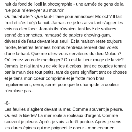
nuit du fond de l'oeil la photographie - une armée de gens de la
rue pour m'envoyer au mouroir.
Où faut-il aller? Que faut-il faire pour amadouer Moloch? Il fait
froid et c'est déjà la nuit. Jamais ne je les ai vu tant s'agiter les
voisins d'en face. Jamais ils n'avaient tant lavé de voitures,
sonné de sonnettes, ramassé de papiers chewing-gum,
déversé de l'eau devant leur seuil. Et la maison reste toujours
morte, fenêtres fermées hormis l'entrebâillement des volets
d'une là-haut. Que me dites-vous serviteurs du dieu Moloch?
Où tentez-vous de me diriger? Où est la lueur rouge de la vie?
Jamais je n'ai tant vu de vieilles à cabas, tant de couples tenant
par la main des tout petits, tant de gens signifiant tant de choses
et je tiens mon coeur comprimé et je frotte mon bras
régulièrement, serré, serré, pour que le champ de la douleur
n'explose pas....
-8-
Les feuilles s'agitent devant la mer. Comme souvent je pleure.
Où est la liberté? La mer roule à rouleaux d'argent. Comme
souvent je pleure. Après je vois la forêt perdue. Après je sens
les dures épines qui me poignent le coeur - mon coeur en