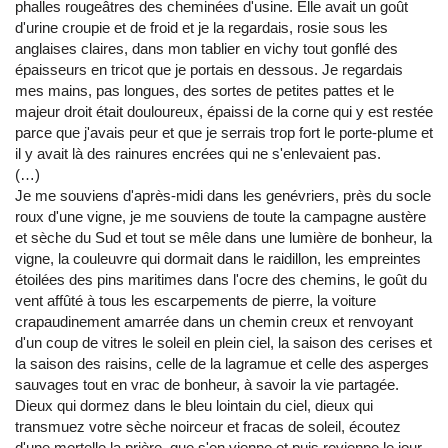
phalles rougeâtres des cheminées d'usine. Elle avait un goût
d'urine croupie et de froid et je la regardais, rosie sous les
anglaises claires, dans mon tablier en vichy tout gonflé des
épaisseurs en tricot que je portais en dessous. Je regardais
mes mains, pas longues, des sortes de petites pattes et le
majeur droit était douloureux, épaissi de la corne qui y est restée
parce que j'avais peur et que je serrais trop fort le porte-plume et
il y avait là des rainures encrées qui ne s'enlevaient pas.
(…)
Je me souviens d'après-midi dans les genévriers, près du socle
roux d'une vigne, je me souviens de toute la campagne austère
et sèche du Sud et tout se mêle dans une lumière de bonheur, la
vigne, la couleuvre qui dormait dans le raidillon, les empreintes
étoilées des pins maritimes dans l'ocre des chemins, le goût du
vent affûté à tous les escarpements de pierre, la voiture
crapaudinement amarrée dans un chemin creux et renvoyant
d'un coup de vitres le soleil en plein ciel, la saison des cerises et
la saison des raisins, celle de la lagramue et celle des asperges
sauvages tout en vrac de bonheur, à savoir la vie partagée.
Dieux qui dormez dans le bleu lointain du ciel, dieux qui
transmuez votre sèche noirceur et fracas de soleil, écoutez
d'une mortelle la prière, que s'en vienne et puis revienne le jour