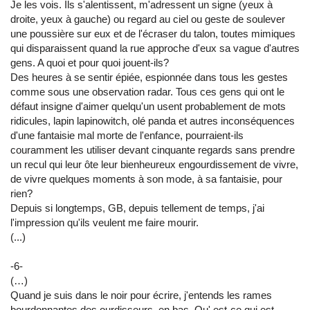
Je les vois. Ils s'alentissent, m'adressent un signe (yeux à
droite, yeux à gauche) ou regard au ciel ou geste de soulever
une poussière sur eux et de l'écraser du talon, toutes mimiques
qui disparaissent quand la rue approche d'eux sa vague d'autres
gens. A quoi et pour quoi jouent-ils?
Des heures à se sentir épiée, espionnée dans tous les gestes
comme sous une observation radar. Tous ces gens qui ont le
défaut insigne d'aimer quelqu'un usent probablement de mots
ridicules, lapin lapinowitch, olé panda et autres inconséquences
d'une fantaisie mal morte de l'enfance, pourraient-ils
couramment les utiliser devant cinquante regards sans prendre
un recul qui leur ôte leur bienheureux engourdissement de vivre,
de vivre quelques moments à son mode, à sa fantaisie, pour
rien?
Depuis si longtemps, GB, depuis tellement de temps, j'ai
l'impression qu'ils veulent me faire mourir.
(...)
-6-
(…)
Quand je suis dans le noir pour écrire, j'entends les rames
bourdonnantes des ourdisseurs, en bas. Qu' est-ce qui est