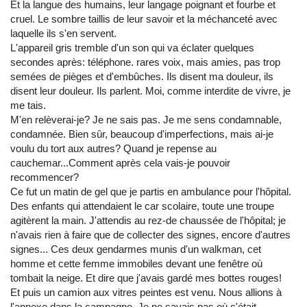
Et la langue des humains, leur langage poignant et fourbe et
cruel. Le sombre taillis de leur savoir et la méchanceté avec
laquelle ils s'en servent.
L'appareil gris tremble d'un son qui va éclater quelques
secondes après: téléphone. rares voix, mais amies, pas trop
semées de pièges et d'embûches. Ils disent ma douleur, ils
disent leur douleur. Ils parlent. Moi, comme interdite de vivre, je
me tais.
M'en relèverai-je? Je ne sais pas. Je me sens condamnable,
condamnée. Bien sûr, beaucoup d'imperfections, mais ai-je
voulu du tort aux autres? Quand je repense au
cauchemar...Comment après cela vais-je pouvoir
recommencer?
Ce fut un matin de gel que je partis en ambulance pour l'hôpital.
Des enfants qui attendaient le car scolaire, toute une troupe
agitèrent la main. J'attendis au rez-de chaussée de l'hôpital; je
n'avais rien à faire que de collecter des signes, encore d'autres
signes... Ces deux gendarmes munis d'un walkman, cet
homme et cette femme immobiles devant une fenêtre où
tombait la neige. Et dire que j'avais gardé mes bottes rouges!
Et puis un camion aux vitres peintes est venu. Nous allions à
l'annexe dans la campagne. Je ne savais pas où c'était.