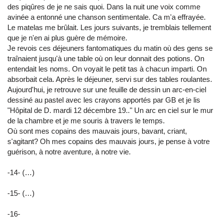
des piqûres de je ne sais quoi. Dans la nuit une voix comme
avinée a entonné une chanson sentimentale. Ca m'a effrayée.
Le matelas me brûlait. Les jours suivants, je tremblais tellement
que je n'en ai plus guère de mémoire.
Je revois ces déjeuners fantomatiques du matin où des gens se
traînaient jusqu'à une table où on leur donnait des potions. On
entendait les noms. On voyait le petit tas à chacun imparti. On
absorbait cela. Après le déjeuner, servi sur des tables roulantes.
Aujourd'hui, je retrouve sur une feuille de dessin un arc-en-ciel
dessiné au pastel avec les crayons apportés par GB et je lis
"Hôpital de D. mardi 12 décembre 19.." Un arc en ciel sur le mur
de la chambre et je me souris à travers le temps.
Où sont mes copains des mauvais jours, bavant, criant,
s'agitant? Oh mes copains des mauvais jours, je pense à votre
guérison, à notre aventure, à notre vie.
-14- (…)
-15- (…)
-16-