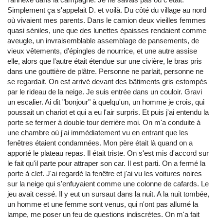
Simplement ça s'appelait D. et voilà. Du côté du village au nord
où vivaient mes parents. Dans le camion deux vieilles femmes
quasi séniles, une que des lunettes épaisses rendaient comme
aveugle, un invraisemblable assemblage de pansements, de
vieux vêtements, d'épingles de nourrice, et une autre assise
elle, alors que l'autre était étendue sur une civière, le bras pris
dans une gouttière de plâtre. Personne ne parlait, personne ne
se regardait. On est arrivé devant des bâtiments gris estompés
par le rideau de la neige. Je suis entrée dans un couloir. Gravi
un escalier. Ai dit "bonjour" à quelqu'un, un homme je crois, qui
poussait un chariot et qui a eu l'air surpris. Et puis j'ai entendu la
porte se fermer à double tour derrière moi. On m'a conduite à
une chambre où j'ai immédiatement vu en entrant que les
fenêtres étaient condamnées. Mon père était là quand on a
apporté le plateau repas. Il était triste. On s'est mis d'accord sur
le fait qu'il parte pour attraper son car. Il est parti. On a fermé la
porte à clef. J'ai regardé la fenêtre et j'ai vu les voitures noires
sur la neige qui s'enfuyaient comme une colonne de cafards. Le
jeu avait cessé. Il y eut un sursaut dans la nuit. A la nuit tombée,
un homme et une femme sont venus, qui n'ont pas allumé la
lampe, me poser un feu de questions indiscrètes. On m'a fait