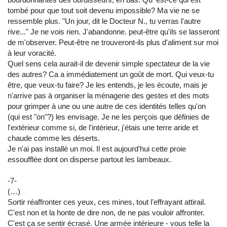
tombé pour que tout soit devenu impossible? Ma vie ne se
ressemble plus. "Un jour, dit le Docteur N., tu verras l'autre
rive..." Je ne vois rien. J'abandonne. peut-être qu'ils se lasseront
de m'observer. Peut-être ne trouveront-ils plus d'aliment sur moi
à leur voracité.
Quel sens cela aurait-il de devenir simple spectateur de la vie
des autres? Ca a immédiatement un goût de mort. Qui veux-tu
être, que veux-tu faire? Je les entends, je les écoute, mais je
n'arrive pas à organiser la ménagerie des gestes et des mots
pour grimper à une ou une autre de ces identités telles qu'on
(qui est "on"?) les envisage. Je ne les perçois que définies de
l'extérieur comme si, de l'intérieur, j'étais une terre aride et
chaude comme les déserts.
Je n'ai pas installé un moi. Il est aujourd'hui cette proie
essoufflée dont on disperse partout les lambeaux.
-7-
(…)
Sortir réaffronter ces yeux, ces mines, tout l'effrayant attirail.
C'est non et la honte de dire non, de ne pas vouloir affronter.
C'est ça se sentir écrasé. Une armée intérieure - vous telle la