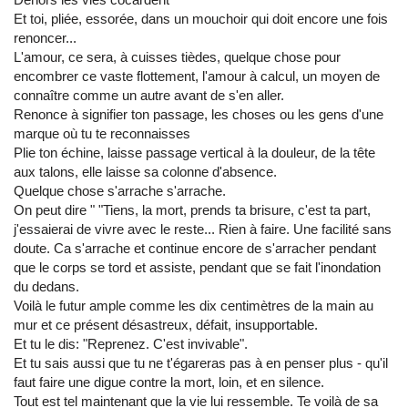
Et toi, pliée, essorée, dans un mouchoir qui doit encore une fois
renoncer...
L'amour, ce sera, à cuisses tièdes, quelque chose pour
encombrer ce vaste flottement, l'amour à calcul, un moyen de
connaître comme un autre avant de s'en aller.
Renonce à signifier ton passage, les choses ou les gens d'une
marque où tu te reconnaisses
Plie ton échine, laisse passage vertical à la douleur, de la tête
aux talons, elle laisse sa colonne d'absence.
Quelque chose s'arrache s'arrache.
On peut dire " "Tiens, la mort, prends ta brisure, c'est ta part,
j'essaierai de vivre avec le reste... Rien à faire. Une facilité sans
doute. Ca s'arrache et continue encore de s'arracher pendant
que le corps se tord et assiste, pendant que se fait l'inondation
du dedans.
Voilà le futur ample comme les dix centimètres de la main au
mur et ce présent désastreux, défait, insupportable.
Et tu le dis: "Reprenez. C'est invivable".
Et tu sais aussi que tu ne t'égareras pas à en penser plus - qu'il
faut faire une digue contre la mort, loin, et en silence.
Tout est tel maintenant que la vie lui ressemble. Te voilà de sa