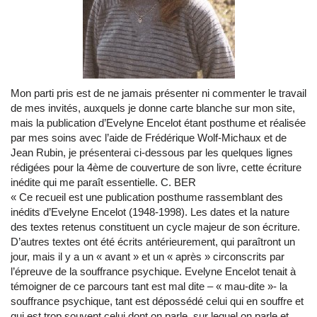
Mon parti pris est de ne jamais présenter ni commenter le travail
de mes invités, auxquels je donne carte blanche sur mon site,
mais la publication d’Evelyne Encelot étant posthume et réalisée
par mes soins avec l’aide de Frédérique Wolf-Michaux et de
Jean Rubin, je présenterai ci-dessous par les quelques lignes
rédigées pour la 4ème de couverture de son livre, cette écriture
inédite qui me paraît essentielle. C. BER
« Ce recueil est une publication posthume rassemblant des
inédits d’Evelyne Encelot (1948-1998). Les dates et la nature
des textes retenus constituent un cycle majeur de son écriture.
D’autres textes ont été écrits antérieurement, qui paraîtront un
jour, mais il y a un « avant » et un « après » circonscrits par
l’épreuve de la souffrance psychique. Evelyne Encelot tenait à
témoigner de ce parcours tant est mal dite – « mau-dite »- la
souffrance psychique, tant est dépossédé celui qui en souffre et
qui est trop souvent celui dont on parle, sur lequel on parle et