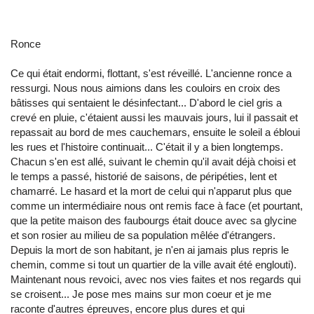
Ronce
Ce qui était endormi, flottant, s'est réveillé. L'ancienne ronce a
ressurgi. Nous nous aimions dans les couloirs en croix des
bâtisses qui sentaient le désinfectant... D'abord le ciel gris a
crevé en pluie, c'étaient aussi les mauvais jours, lui il passait et
repassait au bord de mes cauchemars, ensuite le soleil a ébloui
les rues et l'histoire continuait... C'était il y a bien longtemps.
Chacun s'en est allé, suivant le chemin qu'il avait déjà choisi et
le temps a passé, historié de saisons, de péripéties, lent et
chamarré. Le hasard et la mort de celui qui n'apparut plus que
comme un intermédiaire nous ont remis face à face (et pourtant,
que la petite maison des faubourgs était douce avec sa glycine
et son rosier au milieu de sa population mêlée d'étrangers.
Depuis la mort de son habitant, je n'en ai jamais plus repris le
chemin, comme si tout un quartier de la ville avait été englouti).
Maintenant nous revoici, avec nos vies faites et nos regards qui
se croisent... Je pose mes mains sur mon coeur et je me
raconte d'autres épreuves, encore plus dures et qui