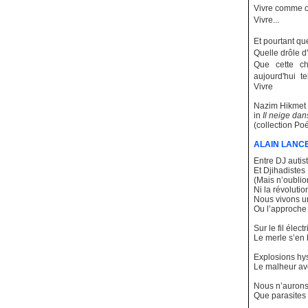
Vivre comme 
Vivre...
Et pourtant qu
Quelle drôle d
Que cette ch
aujourd'hui t
Vivre
Nazim Hikmet
in
Il neige dan
(collection Po
ALAIN LANC
Entre DJ autis
Et Djihadistes
(Mais n’oubli
Ni la révoluti
Nous vivons u
Ou l’approche 
Sur le fil élect
Le merle s’en
Explosions hy
Le malheur a
Nous n’aurons 
Que parasites 