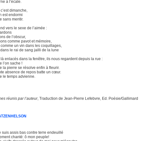
ne à l’écale.
, c’est dimanche,
n est endormi
e sans mentir.
d vers le sexe de l’aimée :
gardons
ns de l’obscur,
ons comme pavot et mémoire,
comme un vin dans les coquillages,
ans le rai de sang jailli de la lune
 enlacés dans la fenêtre, ils nous regardent depuis la rue :
e l’on sache !
e la pierre se résolve enfin à fleurir.
nte absence de repos batte un cœur.
ue le temps advienne.
es réunis par l’auteur
, Traduction de Jean-Pierre Lefebvre, Ed. Poésie/Gallimard
ATZENHELSON
e suis assis bas contre terre endeuillé
istement chanté: ô mon peuple!