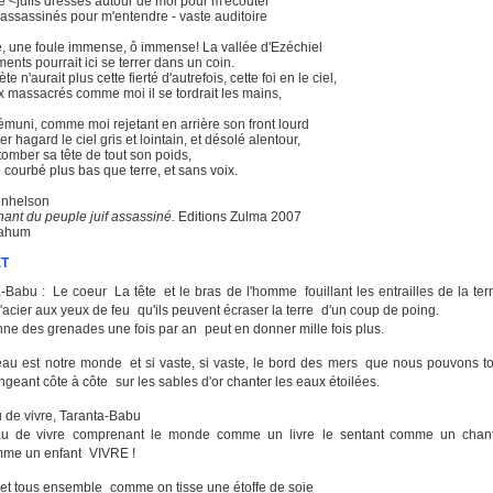
e <juifs dressés autour de moi pour m'écouter
'assassinés pour m'entendre - vaste auditoire
e, une foule immense, ô immense! La vallée d'Ezéchiel
ents pourrait ici se terrer dans un coin.
ète n'aurait plus cette fierté d'autrefois, cette foi en le ciel,
x massacrés comme moi il se tordrait les mains,
uni, comme moi rejetant en arrière son front lourd
 hagard le ciel gris et lointain, et désolé alentour,
etomber sa tête de tout son poids,
é courbé plus bas que terre, et sans voix.
enhelson
hant du peuple juif assassiné.
Editions Zulma 2007
Nahum
ET
Babu : Le coeur La tête et le bras de l'homme fouillant les entrailles de la ter
d'acier aux yeux de feu qu'ils peuvent écraser la terre d'un coup de poing.
nne des grenades une fois par an peut en donner mille fois plus.
beau est notre monde et si vaste, si vaste, le bord des mers que nous pouvons 
ngeant côte à côte sur les sables d'or chanter les eaux étoilées.
u de vivre, Taranta-Babu
au de vivre comprenant le monde comme un livre le sentant comme un cha
omme un enfant VIVRE !
 et tous ensemble comme on tisse une étoffe de soie