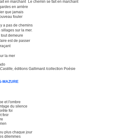
fait en marchant Le chemin se fait en marchant
egardes en arrière
tier que jamais
ouveau fouler
n’y a pas de chemins
illages sur la mer.
 tout demeure
faire est de passer
traçant
ur la mer
ado
astille,
éditions Gallimard /collection Poésie
S-MAZURE
ube et l'ombre
ntage du silence
rête foi
 finir
ire
 rien
eu plus chaque jour
les dilemmes