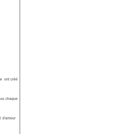
re ont créé
tous chaque
nt d'amour