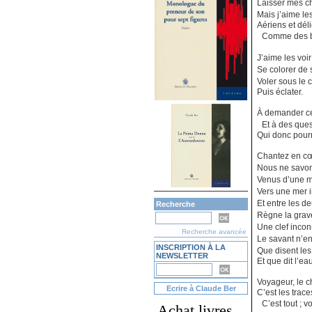
Laisser mes 
Mais j’aime l
Aériens et déli
Comme des bu
J’aime les voi
Se colorer de 
Voler sous le 
Puis éclater.
À demander ce
Et à des que
Qui donc pourr
Chantez en cœ
Nous ne savo
Venus d’une 
Vers une mer 
Et entre les 
Recherche
Règne la gra
Une clef incon
Recherche avancée
Le savant n’en
INSCRIPTION À LA
Que disent le
NEWSLETTER
Et que dit l’ea
Voyageur, le
Ecrire à Claude Ber
C’est les trace
C’est tout ; v
Achat livres