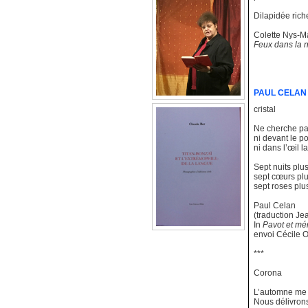
Dilapidée rich
Colette Nys-M
Feux dans la n
PAUL CELAN
cristal
Ne cherche pa
ni devant le por
ni dans l’œil l
Sept nuits plu
sept cœurs plu
sept roses plus
Paul Celan
(traduction Je
In
Pavot et mé
envoi Cécile 
***
Corona
L’automne me 
Nous délivrons