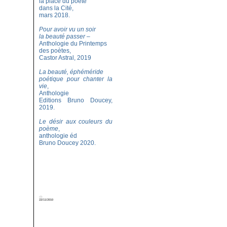
la place du poète
dans la Cité,
mars 2018.
Pour avoir vu un soir
la beauté passer
–
Anthologie du Printemps
des poètes,
Castor Astral, 2019
La beauté, éphéméride
poétique pour chanter la
vie
,
Anthologie
Editions Bruno Doucey,
2019.
Le désir aux couleurs du
poème
,
anthologie éd
Bruno Doucey 2020.
cb
22/11/2010