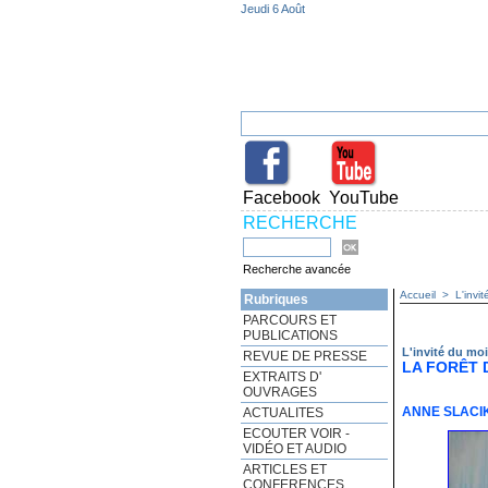
Jeudi 6 Août
Facebook
YouTube
RECHERCHE
Recherche avancée
Accueil
>
L'invi
Rubriques
PARCOURS ET
PUBLICATIONS
L'invité du mo
REVUE DE PRESSE
LA FORÊT D
EXTRAITS D'
OUVRAGES
ANNE SLACI
ACTUALITES
ECOUTER VOIR -
VIDÉO ET AUDIO
ARTICLES ET
CONFERENCES