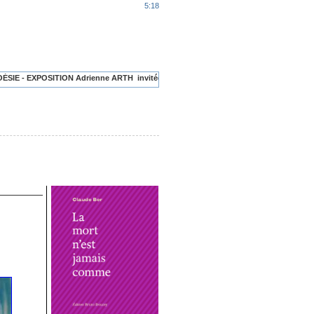
5:18
 Adrienne ARTH invitée du mois
PUBLICATIONS RÉCENTES: livres, articles, vidé