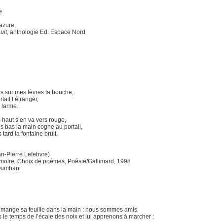
e
azure,
uit
, anthologie Ed. Espace Nord
s sur mes lèvres ta bouche,
tail l’étranger,
a larme.
s haut s’en va vers rouge,
s bas la main cogne au portail,
 tard la fontaine bruit.
an-Pierre Lefebvre)
moire,
Choix de poèmes, Poésie/Gallimard, 1998
Oumhani
mange sa feuille dans la main : nous sommes amis.
 le temps de l’écale des noix et lui apprenons à marcher :