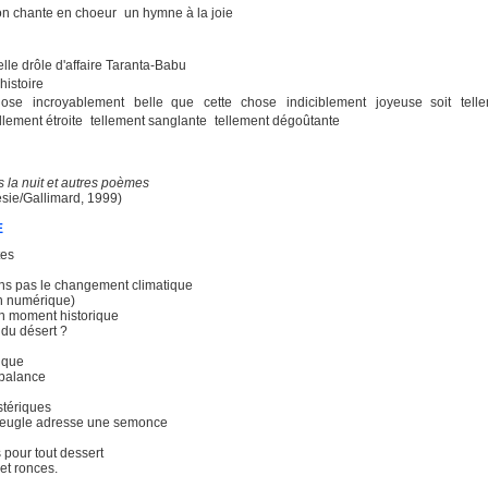
on chante en choeur un hymne à la joie
elle drôle d'affaire Taranta-Babu
'histoire
ose incroyablement belle que cette chose indiciblement joyeuse soit tell
ellement étroite tellement sanglante tellement dégoûtante
s la nuit et autres poèmes
ésie/Gallimard, 1999)
E
tes
ons pas le changement climatique
on numérique)
n moment historique
du désert ?
rique
 balance
stériques
veugle adresse une semonce
pour tout dessert
et ronces.