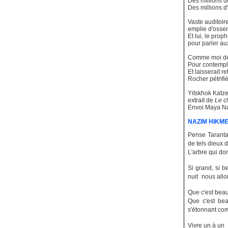
Des millions d
Des millions d
Vaste auditoir
emplie d'ossem
Et lui, le proph
pour parler au
Comme moi dém
Pour contempler
Et laisserait r
Rocher pétrifi
Yitskhok Katz
extrait de
Le c
Envoi Maya 
NAZIM HIKM
Pense Taranta-
de tels dieux 
L'arbre qui do
Si grand, si 
nuit nous allo
Que c'est bea
Que c'est be
s'étonnant c
Vivre un à un