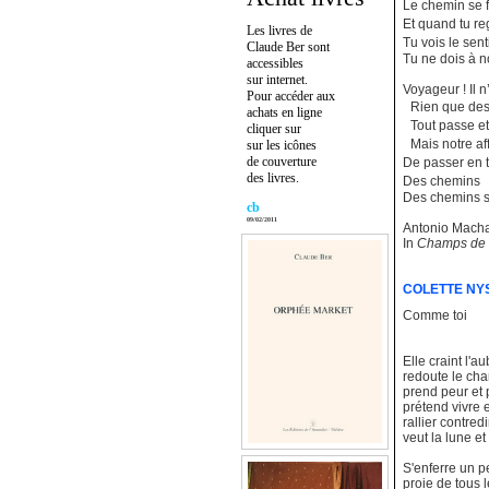
Le chemin se 
Et quand tu r
Les livres de
Tu vois le sen
Claude Ber sont
Tu ne dois à n
accessibles
sur internet.
Voyageur ! Il 
Pour accéder aux
Rien que des s
achats en ligne
Tout passe et
cliquer sur
Mais notre af
sur les icônes
de couverture
De passer en 
des livres.
Des chemins
Des chemins s
cb
09/02/2011
Antonio Mach
In
Champs de C
COLETTE NY
Comme toi
Elle craint l'a
redoute le cha
prend peur et p
prétend vivre et
rallier contred
veut la lune et
S'enferre un p
proie de tous 