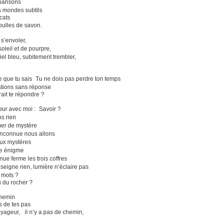
chansons
es mondes subtils
cats
lles de savon.
r s’envoler,
soleil et de pourpre,
ciel bleu, subitement trembler,
 que tu sais Tu ne dois pas perdre ton temps
stions sans réponse
ait te répondre ?
ur avec moi : Savoir ?
ns rien
mer de mystère
inconnue nous allons
deux mystères
ve énigme
nue ferme les trois coffres
seigne rien, lumière n’éclaire pas
s mots ?
u du rocher ?
 chemin
s de tes pas
oyageur, il n’y a pas de chemin,