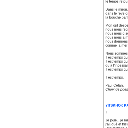
le temps retour
Dans le miroir
dans le rêve o
la bouche parl
Mon œil descen
nous nous re
nous nous diso
nous nous aim
nous dormons 
comme la mer d
Nous sommes là
Il est temps qu
Il est temps qu
qu’à l’incessa
Il est temps q
Il est temps.
Paul Celan,
Choix de poèm
YITSKHOK K
II
Je joue... je m
j'ai joué et tr