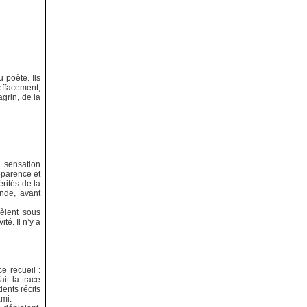
 poète. Ils
 effacement,
grin, de la
 sensation
apparence et
érités de la
onde, avant
vèlent sous
té. Il n’y a
e recueil :
it la trace
dents récits
ami.