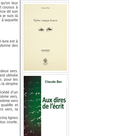
 qu'on leur
nt cousus à
nce dit son
s je suis là
e à laquelle
i-ture est à
s donne des
 deux vers.
st utilisée
e, pour les
s la strophe
récédé d’un
uxième vers,
euxième vers
qualifie et
rs vers, la
cinq lignes
lus courte,