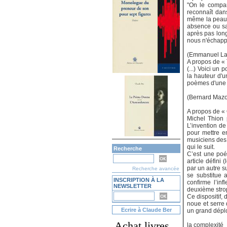
"On le compar
reconnaît dans
même la peau, 
absence ou sa d
après pas long
nous n'échapp
(Emmanuel Laug
A propos de « 
(...) Voici un
la hauteur d'
poèmes d'une m
(Bernard Mazo
A propos de «
Michel Thion 
L’invention de
pour mettre en
musiciens des 
qui le suit.
Recherche
C’est une poé
article défini
par un autre su
Recherche avancée
se substitue a
INSCRIPTION À LA
confirme l’in
NEWSLETTER
deuxième strop
Ce dispositif,
noue et serre 
Ecrire à Claude Ber
un grand déplo
Achat livres
la complexité