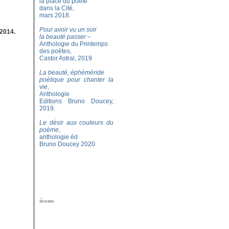
la place du poète
dans la Cité,
mars 2018.
Pour avoir vu un soir
 2014.
la beauté passer
–
Anthologie du Printemps
des poètes,
Castor Astral, 2019
La beauté, éphéméride
poétique pour chanter la
vie
,
Anthologie
Editions Bruno Doucey,
2019.
Le désir aux couleurs du
poème
,
anthologie éd
Bruno Doucey 2020.
cb
22/11/2010