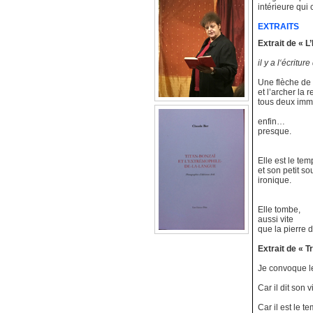
intérieure qui
EXTRAITS
Extrait de « 
il y a l‘écritur
Une flèche de
et l’archer la 
tous deux imm
enfin…
presque.
Elle est le tem
et son petit so
ironique.
Elle tombe,
aussi vite
que la pierre 
Extrait de « T
Je convoque le
Car il dit son 
Car il est le t