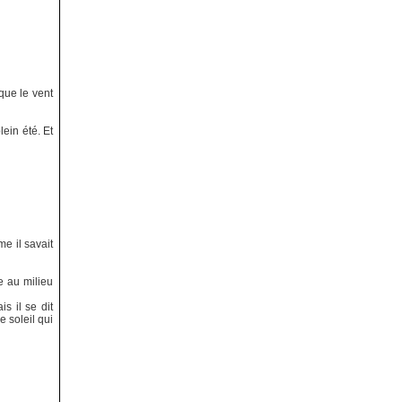
 que le vent
lein été. Et
me il savait
e au milieu
is il se dit
e soleil qui