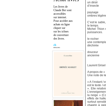
un désir
d’insecte
Les livres de
Claude Ber sont
paysage
accessibles
ombres légère
sur internet.
Pour accéder aux
C’est le sable
achats en ligne
le temps.
cliquer sur
Michel Thion n
sur les icônes
puissances.
de couverture
des livres.
le rocher
une contempla
cb
déchirée
09/02/2011
douceur
ancienne
Laurent Grisel
A propos de «
Une note de le
« A l’instant /
est le texte / 
». Elle relati
L’enneigement 
la neige » (Co
effets de haïk
surtout sensib
chagrin à pei