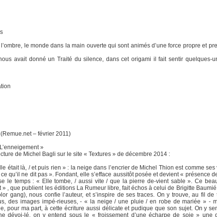
s
, l’ombre, le monde dans la main ouverte qui sont animés d’une force propre et pre
ous avait donné un Traité du silence, dans cet origami il fait sentir quelques-
tion
 (Remue.net – février 2011)
 L’enneigement »
cture de Michel Bagli sur le site « Textures » de décembre 2014 :
 elle était là, / et puis rien » : la neige dans l’encrier de Michel Thion est comme ses 
et ce qu’il ne dit pas ». Fondant, elle s’efface aussitôt posée et devient « présence 
vise le temps : « Elle tombe, / aussi vite / que la pierre de-vient sable ». Ce beau
» , que publient les éditions La Rumeur libre, fait échos à celui de Brigitte Baumié
lor gang), nous confie l’auteur, et s’inspire de ses traces. On y trouve, au fil de 
us, des images impé-rieuses, - « la neige / une pluie / en robe de mariée » - m
le, pour ma part, à cette écriture aussi délicate et pudique que son sujet. On y sen
ne dévoi-lé, on y entend sous le « froissement d’une écharpe de soie » une d