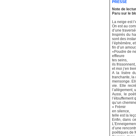
PRESSE
Note de lectu
Paru sur le bl
La neige est l’
On est au comm
d’une traversé
Inspirés du ha
sont des instan
l’éphémère, et
fin d’un amour
«Poudre de n
effleure
tes seins,
ils frissonnent,
et moi j’en tre
A la lisère d
tranchante, la 
mensonge. Elle
vie. Elle rec
l’allègement, 
Aussi, le poè
l’étouffement q
qu’un cheminem
« Frémir
en silence,
telle est la le
Enfin, dans ce
L’Enneigement 
d’une rencontr
poétiques de M