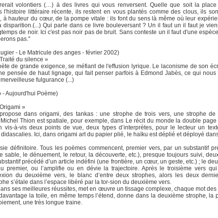
erait volontiers (…) à des livres qui vous renversent. Quelle que soit la place
 l'histoire littéraire récente, ils restent en vous plantés comme des clous, ils so
à hauteur du cœur, de la pompe vitale : ils font du sens là même où leur expérie
isparition.(...) Qui parle dans ce livre bouleversant ? Un il faut un il faut je vien
temps de noir. Ici c'est pas noir pas de bruit. Sans conteste un il faut d'une espèc
erons pas."
ier - Le Matricule des anges - février 2002)
Traité du silence »
 poète de grande exigence, se méfiant de l'effusion lyrique. Le laconisme de son écr
une pensée de haut lignage, qui fait penser parfois à Edmond Jabès, ce qui nou
erveilleuse fulgurance (...)
 - Aujourd'hui Poème)
 Origami »
propose dans origami, des tankas : une strophe de trois vers, une strophe de
 Michel Thion est spatiale, pour exemple, dans Le récit du monde la double page e
 vis-à-vis deux points de vue, deux types d’interprètes, pour le lecteur un text
didascalies. Ici, dans origami art du papier plié, le haïku est déplié et déployé dan
sie définitoire. Tous les poèmes commencent, premier vers, par un substantif p
 (le sable, le dénuement, le retour, la découverte, etc.), presque toujours suivi, de
bstantif précédé d’un article indéfini (une frontière, un cœur, un geste, etc.) ; le d
u premier, ou l’amplifie ou en dévie la trajectoire. Après le troisième vers qui 
flexion du deuxième vers, le blanc d’entre deux strophes, alors les deux dernie
he s’étale dans l’espace libéré par la tor-sion du deuxième vers.
 dans ses meilleures réussites, met en œuvre un tissage complexe, chaque mot des 
davantage la toile, en même temps l’étend, donne dans la deuxième strophe, la p
iement, une très longue traine.