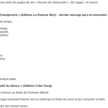
 cons-telle les pages de ses « flocons de mélancolie ». (62 pages. 14 euros).
L’Enneigement » (éditions La Rumeur libre) – dernier ouvrage paru en novembre
e du temps,
 neige,
regarde,
obiles,
ps
urire
devient sable.
raité du silence » (éditions Color Gang)
 silence au festin de l'homme affamé.
visage incessant tourné vers le soleil qui lui brûle les yeux et qui consume sa faim.
emps des larmes taries.