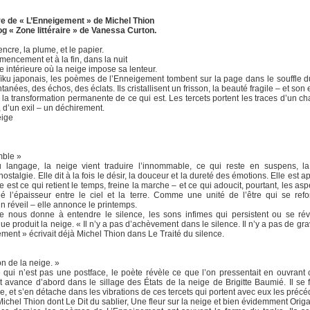
re de « L’Enneigement » de Michel Thion
og « Zone littéraire » de Vanessa Curton.
encre, la plume, et le papier.
encement et à la fin, dans la nuit
e intérieure où la neige impose sa lenteur.
ïku japonais, les poèmes de l’Enneigement tombent sur la page dans le souffle du
tanées, des échos, des éclats. Ils cristallisent un frisson, la beauté fragile – et son
 la transformation permanente de ce qui est. Les tercets portent les traces d’un cha
, d’un exil – un déchirement.
eige
mble »
u langage, la neige vient traduire l’innommable, ce qui reste en suspens, la
nostalgie. Elle dit à la fois le désir, la douceur et la dureté des émotions. Elle est 
 est ce qui retient le temps, freine la marche – et ce qui adoucit, pourtant, les asp
réé l’épaisseur entre le ciel et la terre. Comme une unité de l’être qui se ref
un réveil – elle annonce le printemps.
te nous donne à entendre le silence, les sons infimes qui persistent ou se ré
ue produit la neige. « Il n’y a pas d’achèvement dans le silence. Il n’y a pas de gravi
ent » écrivait déjà Michel Thion dans Le Traité du silence.
çon de la neige. »
 qui n’est pas une postface, le poète révèle ce que l’on pressentait en ouvrant c
avance d’abord dans le sillage des États de la neige de Brigitte Baumié. Il se fa
e, et s’en détache dans les vibrations de ces tercets qui portent avec eux les précé
ichel Thion dont Le Dit du sablier, Une fleur sur la neige et bien évidemment Orig