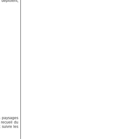
déploient,
s paysages
 recueil du
t suivre les