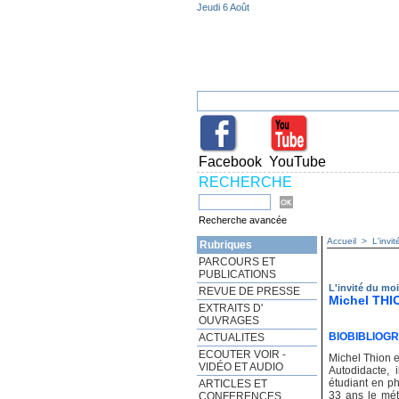
Jeudi 6 Août
Facebook
YouTube
RECHERCHE
Recherche avancée
Accueil
>
L'invi
Rubriques
PARCOURS ET
PUBLICATIONS
L'invité du mo
REVUE DE PRESSE
Michel THI
EXTRAITS D'
OUVRAGES
BIOBIBLIOG
ACTUALITES
ECOUTER VOIR -
Michel Thion es
VIDÉO ET AUDIO
Autodidacte, 
étudiant en ph
ARTICLES ET
33 ans le métie
CONFERENCES