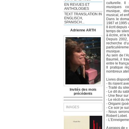
culturelle. I
EN REVUES ET
musiques co
ANTHOLOGIES
musique, dir
TEXT TRANSLATION IN
musical, et enf
ENGLISCH,
Dans le domai
SPANISCH...
1987 et 1995 u
Il écrit depui
Adrienne ARTH
temps de silen
à écrire, et le 
Depuis 2002, i
recherche d’un
particulièrem
musique.
Au sein de l’A
Baumié, il tra
entre le franç
Il pratique r
nombreux ateli
Livres disponi
- Ils riaient 
- Traité du si
Invités des mois
- Le dit du sa
précédents
- Une fleur su
- Le récit du 
- Origami (poè
IMAGES
- Ce soir je s
- Nous serons 
Robert Lobet.
- L’Enneigemen
A propos de « 