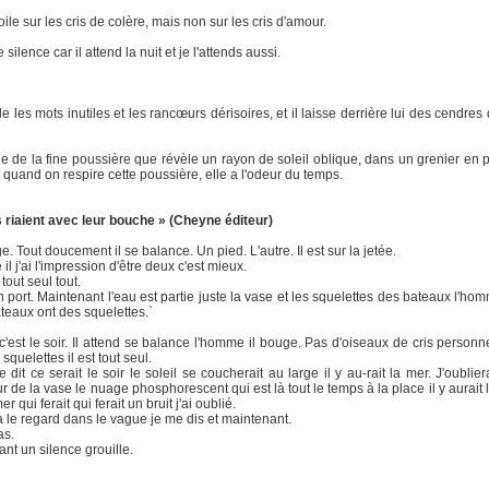
voile sur les cris de colère, mais non sur les cris d'amour.
silence car il attend la nuit et je l'attends aussi.
e les mots inutiles et les rancœurs dérisoires, et il laisse derrière lui des cendres
gine de la fine poussière que révèle un rayon de soleil oblique, dans un grenier en p
, quand on respire cette poussière, elle a l'odeur du temps.
ls riaient avec leur bouche » (Cheyne éditeur)
 Tout doucement il se balance. Un pied. L'autre. Il est sur la jetée.
il j'ai l'impression d'être deux c'est mieux.
tout seul tout.
n port. Maintenant l'eau est partie juste la vase et les squelettes des bateaux l'hom
teaux ont des squelettes.`
est le soir. Il attend se balance l'homme il bouge. Pas d'oiseaux de cris personn
squelettes il est tout seul.
se dit ce serait le soir le soleil se coucherait au large il y au-rait la mer. J'oubliera
 de la vase le nuage phosphorescent qui est là tout le temps à la place il y aurait l
 qui ferait qui ferait un bruit j'ai oublié.
a le regard dans le vague je me dis et maintenant.
as.
nt un silence grouille.