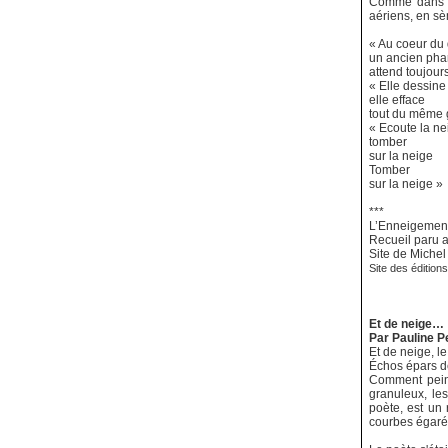
Comme dans ce
aériens, en sè
« Au coeur du 
un ancien pha
attend toujours
« Elle dessine
elle efface
tout du même 
« Ecoute la ne
tomber
sur la neige
Tomber
sur la neige »
***
L’Enneigement
Recueil paru a
Site de Michel 
Site des édition
Et de neige…
Par Pauline P
Et de neige, l
Échos épars d
Comment pein
granuleux, le
poète, est un r
courbes égarée