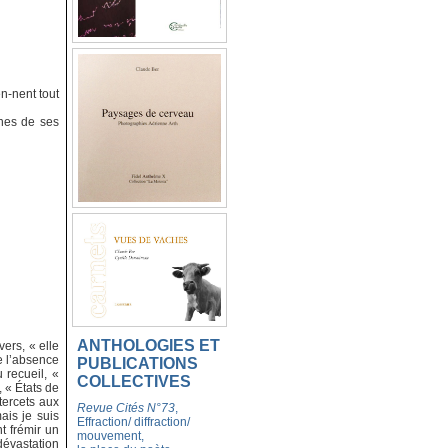
n-nent tout
unes de ses
ANTHOLOGIES ET
vers, « elle
de l’absence
PUBLICATIONS
 recueil, «
COLLECTIVES
, « États de
tercets aux
Revue Cités N°73
,
ais je suis
Effraction/ diffraction/
t frémir un
mouvement,
évastation