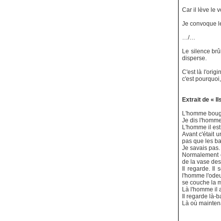
Car il lève le 
Je convoque le 
…/…
Le silence brûl
disperse.
C'est là l'ori
c'est pourquoi
Extrait de « I
L'homme bouge.
Je dis l'homme 
L'homme il est 
Avant c'était u
pas que les ba
Je savais pas.
Normalement c'
de la vase des 
Il regarde. Il 
l'homme l'odeur
se couche la mer
Là l'homme il 
Il regarde là-b
Là où maintena