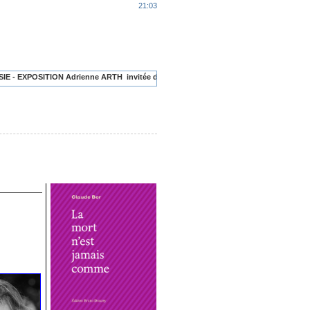
21:03
ON Adrienne ARTH invitée du mois
PUBLICATIONS RÉCENTES: livres, articles, vi