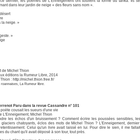
 dernier, les poèmes de L’Enneigement ont souvent la forme du tanka. Ils se 
mant dans leur jardin de neige « des fleurs sans nom ».
désert
re
 la neige. »
geste. »
ige
 de Michel Thion
ux éditions la Rumeur Libre, 2014
Thion : http://michel.thion.free.fr/
s roannaises, La Rumeur libre.
errenot Paru dans la revue Cassandre n° 101
e poète cousait les sueurs d'une vie
e L'Enneigement, Michel Thion
dre les échos d'un bruissement ? Comment écrire les poussées sensibles, le
s glaciers chatoyants, éclos des mots de Michel Thion ? L'Enneigement, dernier
etentissement. Celui qu'un livre avait laissé en lui. Pour dire le sien, il me fallai
s du chant qu'il avait déposé à son tour, tout près.