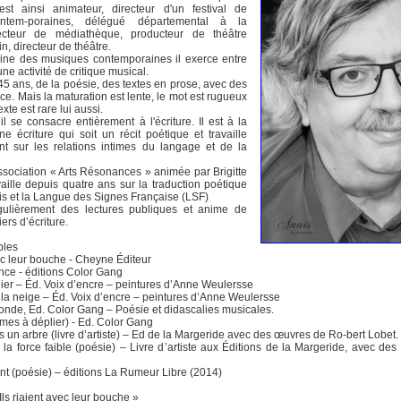
l est ainsi animateur, directeur d'un festival de
ntem-poraines, délégué départemental à la
ecteur de médiathèque, producteur de théâtre
in, directeur de théâtre.
ne des musiques contemporaines il exerce entre
ne activité de critique musical.
s 45 ans, de la poésie, des textes en prose, avec des
ce. Mais la maturation est lente, le mot est rugueux
texte est rare lui aussi.
l se consacre entièrement à l'écriture. Il est à la
e écriture qui soit un récit poétique et travaille
ent sur les relations intimes du langage et de la
ssociation « Arts Résonances » animée par Brigitte
vaille depuis quatre ans sur la traduction poétique
ais et la Langue des Signes Française (LSF)
égulièrement des lectures publiques et anime de
ers d’écriture.
bles
avec leur bouche - Cheyne Éditeur
lence - éditions Color Gang
blier – Éd. Voix d’encre – peintures d’Anne Weulersse
r la neige – Éd. Voix d’encre – peintures d’Anne Weulersse
monde, Ed. Color Gang – Poésie et didascalies musicales.
mes à déplier) - Ed. Color Gang
uis un arbre (livre d’artiste) – Ed de la Margeride avec des œuvres de Ro-bert Lobet.
la force faible (poésie) – Livre d’artiste aux Éditions de la Margeride, avec de
t (poésie) – éditions La Rumeur Libre (2014)
Ils riaient avec leur bouche »