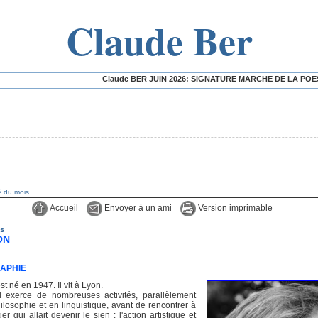
Claude Ber
Claude BER JUIN 2026: SIGNATURE MARCHÉ DE LA POÉSIE - EXPOSITI
té du mois
Accueil
Envoyer à un ami
Version imprimable
is
ON
RAPHIE
t né en 1947. Il vit à Lyon.
il exerce de nombreuses activités, parallèlement
ilosophie et en linguistique, avant de rencontrer à
r qui allait devenir le sien : l'action artistique et