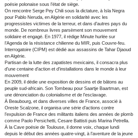
poésie polonaise sous l’état de siège.
On rencontre Serge Pey Chili sous la dictature, à Isla Negra
pour Pablo Neruda, en Algérie en solidarité avec les
progressistes victimes de la terreur, et dans d’autres pays du
monde. De nombreux livres parsèment son mouvement
solidaire et engagé. En 1977, il rédige Minute hurlée sur
l’Agenda de la résistance chilienne du MIR, puis Couvre-feu.
Interrogatoire (CIPM) est dédié aux assassins de Tahar Djaoud
en Algérie.
Partisan de la lutte des zapatistes mexicains, il consacra plus
d’une centaine d’action et d’installations dans le monde à leur
mouvement
En 2009, il dédie une exposition de dessins et de bâtons au
peuple sud-africain. Son Tombeau pour Saartje Baartman, est
une dénonciation du colonialisme et de l’esclavage.
À Beaubourg, et dans diverses villes de France, associé à
Oreste Scalzone, il organisa une série d’actions contre
l’expulsion de France des militants italiens des années de plomb
comme Paolo Persichetti, Cesare Battisti puis Marina Petrella.
À la Cave poésie de Toulouse, il donne voix, chaque lundi
depuis le début des années quatre-vingt, à l’aventure de la jeune