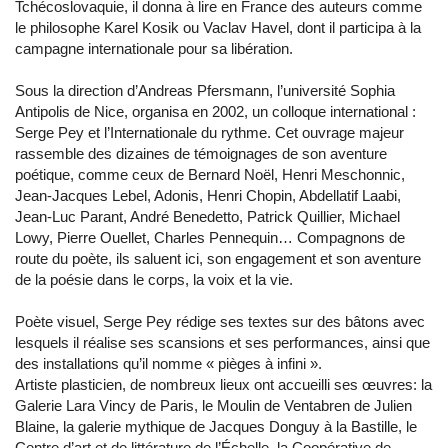
Tchécoslovaquie, il donna à lire en France des auteurs comme
le philosophe Karel Kosik ou Vaclav Havel, dont il participa à la
campagne internationale pour sa libération.
Sous la direction d’Andreas Pfersmann, l’université Sophia
Antipolis de Nice, organisa en 2002, un colloque international :
Serge Pey et l’Internationale du rythme. Cet ouvrage majeur
rassemble des dizaines de témoignages de son aventure
poétique, comme ceux de Bernard Noël, Henri Meschonnic,
Jean-Jacques Lebel, Adonis, Henri Chopin, Abdellatif Laabi,
Jean-Luc Parant, André Benedetto, Patrick Quillier, Michael
Lowy, Pierre Ouellet, Charles Pennequin… Compagnons de
route du poète, ils saluent ici, son engagement et son aventure
de la poésie dans le corps, la voix et la vie.
Poète visuel, Serge Pey rédige ses textes sur des bâtons avec
lesquels il réalise ses scansions et ses performances, ainsi que
des installations qu’il nomme « pièges à infini ».
Artiste plasticien, de nombreux lieux ont accueilli ses œuvres: la
Galerie Lara Vincy de Paris, le Moulin de Ventabren de Julien
Blaine, la galerie mythique de Jacques Donguy à la Bastille, le
Centre d’art et de littérature de l’Échelle, la Coopérative de