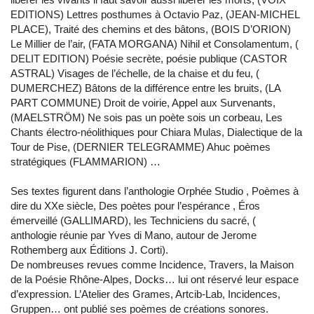
EDITIONS) Lettres posthumes à Octavio Paz, (JEAN-MICHEL
PLACE), Traité des chemins et des bâtons, (BOIS D’ORION)
Le Millier de l’air, (FATA MORGANA) Nihil et Consolamentum, (
DELIT EDITION) Poésie secrète, poésie publique (CASTOR
ASTRAL) Visages de l’échelle, de la chaise et du feu, (
DUMERCHEZ) Bâtons de la différence entre les bruits, (LA
PART COMMUNE) Droit de voirie, Appel aux Survenants,
(MAELSTRÖM) Ne sois pas un poète sois un corbeau, Les
Chants électro-néolithiques pour Chiara Mulas, Dialectique de la
Tour de Pise, (DERNIER TELEGRAMME) Ahuc poèmes
stratégiques (FLAMMARION) …
Ses textes figurent dans l’anthologie Orphée Studio , Poèmes à
dire du XXe siècle, Des poètes pour l’espérance , Éros
émerveillé (GALLIMARD), les Techniciens du sacré, (
anthologie réunie par Yves di Mano, autour de Jerome
Rothemberg aux Éditions J. Corti).
De nombreuses revues comme Incidence, Travers, la Maison
de la Poésie Rhône-Alpes, Docks… lui ont réservé leur espace
d’expression. L’Atelier des Grames, Artcib-Lab, Incidences,
Gruppen… ont publié ses poèmes de créations sonores.