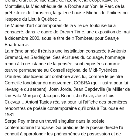
Montolieu, la Médiathèque de la Roche sur Yon, le Parc de la
préhistoire de Tarascon, la galerie Louise Michel de Poitiers ou
l’espace du Lieu à Québec…
Le Musée d’art contemporain de la ville de Toulouse lui a
consacré, dans le cadre de Dream Time, une exposition de mai
à décembre 2009, sous le titre de « Tombeau pour Saartje
Baartman ».
La même année il réalisa une installation consacrée à Antonio
Gramsci, en Sardaigne. Ses écritures du courage, hommage
rendu à la résistance de la pensée, sont exposées comme
œuvre permanente au Conseil régional de Midi-Pyrénées.
D’autres plasticiens ont collaboré avec lui, comme le peintre
Corneille fondateur du mouvement COBRA (qui illustra pour lui
l’évangile du serpent), Joan Jorda, Jean Capdeville (le Millier de
l’air Fata Morgana) Jacques Brianti, Jiri Kolar, José Luis
Cuevas… Antoni Tapies réalisa pour lui l’affiche des premières
rencontres de poésie contemporaine qu’il créa à Toulouse en
1981.
Serge Pey mène un travail singulier dans la poésie
contemporaine française. Sa pratique de la poésie directe l’a
conduit à approfondir les phénomènes de possession et de