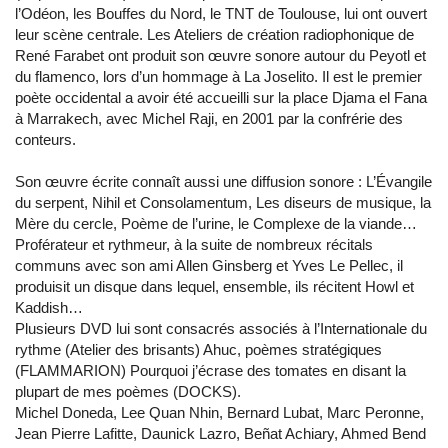
l’Odéon, les Bouffes du Nord, le TNT de Toulouse, lui ont ouvert
leur scène centrale. Les Ateliers de création radiophonique de
René Farabet ont produit son œuvre sonore autour du Peyotl et
du flamenco, lors d’un hommage à La Joselito. Il est le premier
poète occidental a avoir été accueilli sur la place Djama el Fana
à Marrakech, avec Michel Raji, en 2001 par la confrérie des
conteurs.
Son œuvre écrite connaît aussi une diffusion sonore : L’Évangile
du serpent, Nihil et Consolamentum, Les diseurs de musique, la
Mère du cercle, Poème de l’urine, le Complexe de la viande…
Proférateur et rythmeur, à la suite de nombreux récitals
communs avec son ami Allen Ginsberg et Yves Le Pellec, il
produisit un disque dans lequel, ensemble, ils récitent Howl et
Kaddish…
Plusieurs DVD lui sont consacrés associés à l’Internationale du
rythme (Atelier des brisants) Ahuc, poèmes stratégiques
(FLAMMARION) Pourquoi j’écrase des tomates en disant la
plupart de mes poèmes (DOCKS).
Michel Doneda, Lee Quan Nhin, Bernard Lubat, Marc Peronne,
Jean Pierre Lafitte, Daunick Lazro, Beñat Achiary, Ahmed Bend