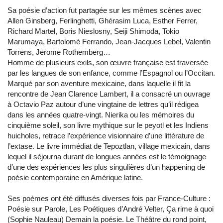
Sa poésie d’action fut partagée sur les mêmes scènes avec
Allen Ginsberg, Ferlinghetti, Ghérasim Luca, Esther Ferrer,
Richard Martel, Boris Nieslosny, Seiji Shimoda, Tokio
Marumaya, Bartolomé Ferrando, Jean-Jacques Lebel, Valentin
Torrens, Jerome Rothemberg…
Homme de plusieurs exils, son œuvre française est traversée
par les langues de son enfance, comme l’Espagnol ou l’Occitan.
Marqué par son aventure mexicaine, dans laquelle il fit la
rencontre de Jean Clarence Lambert, il a consacré un ouvrage
à Octavio Paz autour d’une vingtaine de lettres qu’il rédigea
dans les années quatre-vingt. Nierika ou les mémoires du
cinquième soleil, son livre mythique sur le peyotl et les Indiens
huicholes, retrace l’expérience visionnaire d’une littérature de
l’extase. Le livre immédiat de Tepoztlan, village mexicain, dans
lequel il séjourna durant de longues années est le témoignage
d’une des expériences les plus singulières d’un happening de
poésie contemporaine en Amérique latine.
Ses poèmes ont été diffusés diverses fois par France-Culture :
Poésie sur Parole, Les Poétiques d’André Velter, Ça rime à quoi
(Sophie Nauleau) Demain la poésie. Le Théâtre du rond point,