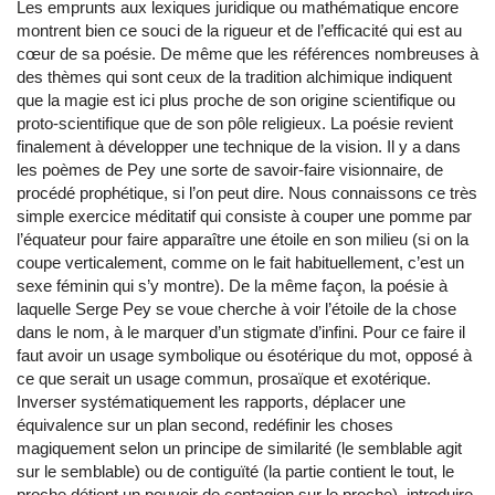
Les emprunts aux lexiques juridique ou mathématique encore
montrent bien ce souci de la rigueur et de l’efficacité qui est au
cœur de sa poésie. De même que les références nombreuses à
des thèmes qui sont ceux de la tradition alchimique indiquent
que la magie est ici plus proche de son origine scientifique ou
proto-scientifique que de son pôle religieux. La poésie revient
finalement à développer une technique de la vision. Il y a dans
les poèmes de Pey une sorte de savoir-faire visionnaire, de
procédé prophétique, si l’on peut dire. Nous connaissons ce très
simple exercice méditatif qui consiste à couper une pomme par
l’équateur pour faire apparaître une étoile en son milieu (si on la
coupe verticalement, comme on le fait habituellement, c’est un
sexe féminin qui s’y montre). De la même façon, la poésie à
laquelle Serge Pey se voue cherche à voir l’étoile de la chose
dans le nom, à le marquer d’un stigmate d’infini. Pour ce faire il
faut avoir un usage symbolique ou ésotérique du mot, opposé à
ce que serait un usage commun, prosaïque et exotérique.
Inverser systématiquement les rapports, déplacer une
équivalence sur un plan second, redéfinir les choses
magiquement selon un principe de similarité (le semblable agit
sur le semblable) ou de contiguïté (la partie contient le tout, le
proche détient un pouvoir de contagion sur le proche), introduire