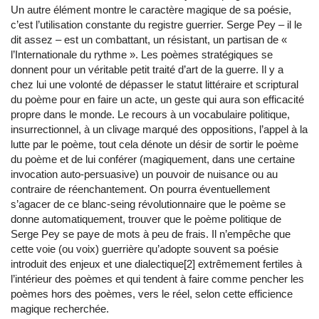
Un autre élément montre le caractère magique de sa poésie,
c’est l’utilisation constante du registre guerrier. Serge Pey – il le
dit assez – est un combattant, un résistant, un partisan de «
l’Internationale du rythme ». Les poèmes stratégiques se
donnent pour un véritable petit traité d’art de la guerre. Il y a
chez lui une volonté de dépasser le statut littéraire et scriptural
du poème pour en faire un acte, un geste qui aura son efficacité
propre dans le monde. Le recours à un vocabulaire politique,
insurrectionnel, à un clivage marqué des oppositions, l’appel à la
lutte par le poème, tout cela dénote un désir de sortir le poème
du poème et de lui conférer (magiquement, dans une certaine
invocation auto-persuasive) un pouvoir de nuisance ou au
contraire de réenchantement. On pourra éventuellement
s’agacer de ce blanc-seing révolutionnaire que le poème se
donne automatiquement, trouver que le poème politique de
Serge Pey se paye de mots à peu de frais. Il n’empêche que
cette voie (ou voix) guerrière qu’adopte souvent sa poésie
introduit des enjeux et une dialectique[2] extrêmement fertiles à
l’intérieur des poèmes et qui tendent à faire comme pencher les
poèmes hors des poèmes, vers le réel, selon cette efficience
magique recherchée.