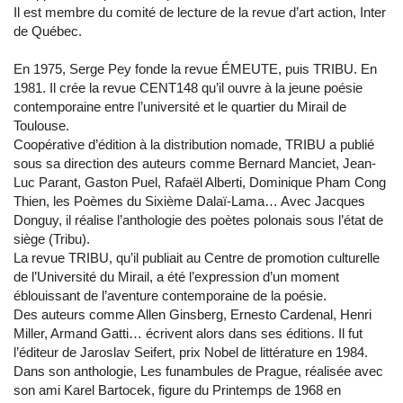
Il est membre du comité de lecture de la revue d’art action, Inter
de Québec.
En 1975, Serge Pey fonde la revue ÉMEUTE, puis TRIBU. En
1981. Il crée la revue CENT148 qu’il ouvre à la jeune poésie
contemporaine entre l’université et le quartier du Mirail de
Toulouse.
Coopérative d’édition à la distribution nomade, TRIBU a publié
sous sa direction des auteurs comme Bernard Manciet, Jean-
Luc Parant, Gaston Puel, Rafaël Alberti, Dominique Pham Cong
Thien, les Poèmes du Sixième Dalaï-Lama… Avec Jacques
Donguy, il réalise l’anthologie des poètes polonais sous l’état de
siège (Tribu).
La revue TRIBU, qu’il publiait au Centre de promotion culturelle
de l’Université du Mirail, a été l’expression d’un moment
éblouissant de l’aventure contemporaine de la poésie.
Des auteurs comme Allen Ginsberg, Ernesto Cardenal, Henri
Miller, Armand Gatti… écrivent alors dans ses éditions. Il fut
l’éditeur de Jaroslav Seifert, prix Nobel de littérature en 1984.
Dans son anthologie, Les funambules de Prague, réalisée avec
son ami Karel Bartocek, figure du Printemps de 1968 en