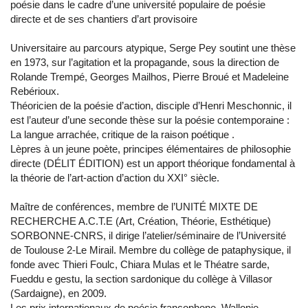
poésie dans le cadre d’une université populaire de poésie
directe et de ses chantiers d’art provisoire
Universitaire au parcours atypique, Serge Pey soutint une thèse
en 1973, sur l’agitation et la propagande, sous la direction de
Rolande Trempé, Georges Mailhos, Pierre Broué et Madeleine
Rebérioux.
Théoricien de la poésie d’action, disciple d’Henri Meschonnic, il
est l’auteur d’une seconde thèse sur la poésie contemporaine :
La langue arrachée, critique de la raison poétique .
Lèpres à un jeune poète, principes élémentaires de philosophie
directe (DÉLIT ÉDITION) est un apport théorique fondamental à
la théorie de l’art-action d’action du XXI° siècle.
Maître de conférences, membre de l’UNITÉ MIXTE DE
RECHERCHE A.C.T.E (Art, Création, Théorie, Esthétique)
SORBONNE-CNRS, il dirige l’atelier/séminaire de l’Université
de Toulouse 2-Le Mirail. Membre du collège de pataphysique, il
fonde avec Thieri Foulc, Chiara Mulas et le Théatre sarde,
Fueddu e gestu, la section sardonique du collège à Villasor
(Sardaigne), en 2009.
Les prix internationaux de poésie francophone, Wallonie