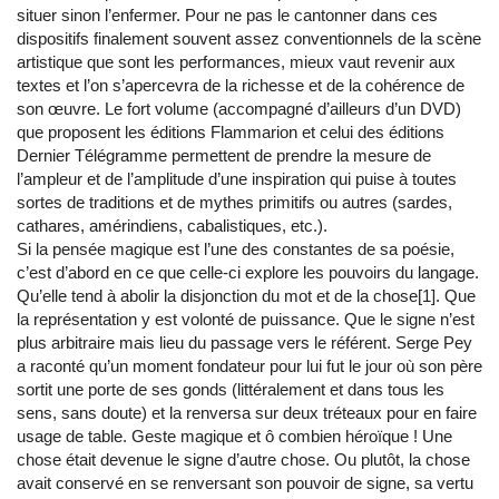
situer sinon l’enfermer. Pour ne pas le cantonner dans ces
dispositifs finalement souvent assez conventionnels de la scène
artistique que sont les performances, mieux vaut revenir aux
textes et l’on s’apercevra de la richesse et de la cohérence de
son œuvre. Le fort volume (accompagné d’ailleurs d’un DVD)
que proposent les éditions Flammarion et celui des éditions
Dernier Télégramme permettent de prendre la mesure de
l’ampleur et de l’amplitude d’une inspiration qui puise à toutes
sortes de traditions et de mythes primitifs ou autres (sardes,
cathares, amérindiens, cabalistiques, etc.).
Si la pensée magique est l’une des constantes de sa poésie,
c’est d’abord en ce que celle-ci explore les pouvoirs du langage.
Qu’elle tend à abolir la disjonction du mot et de la chose[1]. Que
la représentation y est volonté de puissance. Que le signe n’est
plus arbitraire mais lieu du passage vers le référent. Serge Pey
a raconté qu’un moment fondateur pour lui fut le jour où son père
sortit une porte de ses gonds (littéralement et dans tous les
sens, sans doute) et la renversa sur deux tréteaux pour en faire
usage de table. Geste magique et ô combien héroïque ! Une
chose était devenue le signe d’autre chose. Ou plutôt, la chose
avait conservé en se renversant son pouvoir de signe, sa vertu